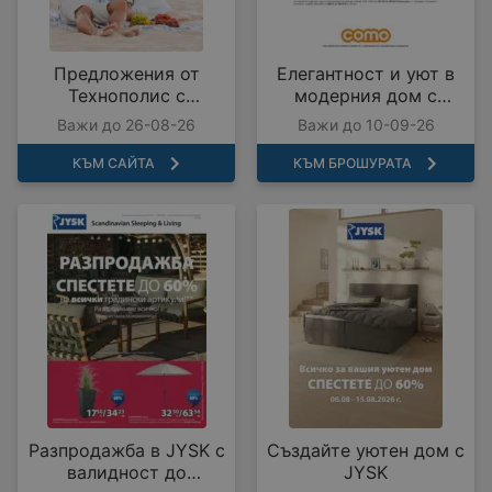
Предложения от
Елегантност и уют в
Технополис с
модерния дом с
валидност до
COMO с валидност до
Важи до 26-08-26
Важи до 10-09-26
26.08.2026
10.09.2026
КЪМ САЙТА
КЪМ БРОШУРАТА
Разпродажба в JYSK с
Създайте уютен дом с
валидност до
JYSK