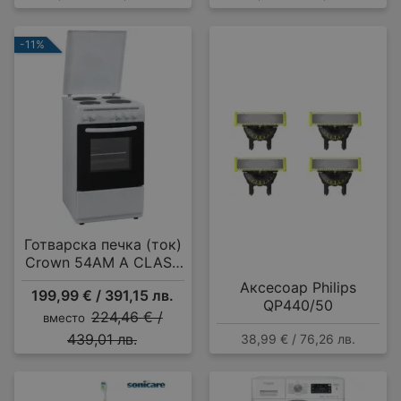
-11%
Готварска печка (ток)
Crown 54AM A CLASS
MULTIFUNCTIONAL , 4
Аксесоар Philips
199,99 € / 391,15 лв.
ток , Бял
QP440/50
224,46 € /
вместо
439,01 лв.
38,99 € / 76,26 лв.