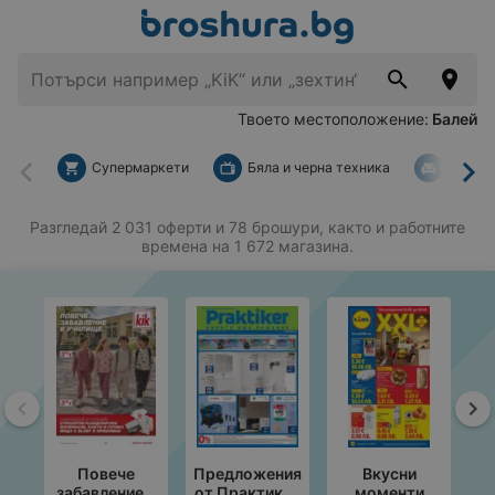
Твоето местоположение:
Балей
Супермаркети
Бяла и черна техника
За дом
Назад
На
Разгледай 2 031 оферти и 78 брошури, както и работните
времена на 1 672 магазина.
Назад
На
Повече
Предложения
Вкусни
забавление в
от Практикер
моменти