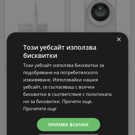
×
Електрическа четка
Пералня Whirlpool FFB
Този уебсайт използва
за зъби Philips
7469 WV EE , 1400 об./
бисквитки
HX7108/02 Sonicare
мин., 7.00 kg, A , Бял
79,99 € / 156,45 лв.
339,99 € / 664,97 лв.
Този уебсайт използва бисквитки за
подобряване на потребителското
-13%
изживяване. Използвайки нашия
уебсайт, се съгласяваш с всички
бисквитки в съответствие с политиката
ни за бисквитки. Прочети още.
Прочетете още
ПРИЕМИ ВСИЧКИ
Електрическа четка
за зъби Philips