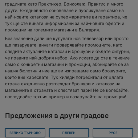
градината като Практикер, Бриколаж, Практис и много
други. Ежедневното обновяване и публикуване само на
най-новите каталози на супермаркетите ви гарантира, че
тук ще сте винаги информирани за най-новите оферти и
промоции на големите магазини в България.
Без значение дали ще купувате нов телевизор или просто
ще пазарувате, винаги проверявайте промоциите, като
следите актуалните каталози и брошури и бъдете сигурни,
че правите най-добрия избор. Ако искате да сте в течение
само с конкретни магазини и промоции, абонирайте се за
нашия бюлетин и ние ще ви изпращаме само брошурите,
които вие харесвате. Тук хиляди потребители от цялата
страна ежедневно разглеждат брошури и каталози на
магазините в страната и спестяват пари! Не се колебайте,
последвайте техния пример и пазарувайте на промоция!
Предложения в други градове
ВЕЛИКО ТЪРНОВО
ПЛЕВЕН
РУСЕ