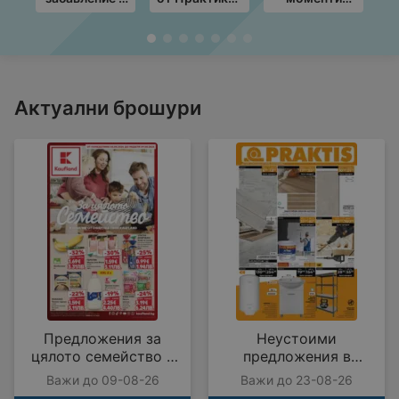
училище с KiK
с валидност
край грила с
к
предложения
до
ЛИДЛ
19.08.2026
предложения
п
с валидност
с
до
09.08.2026
Актуални брошури
Предложения за
Неустоими
цялото семейство в
предложения в
Kaufland с валидност
PRAKTIS с валидност
Важи до 09-08-26
Важи до 23-08-26
до 09.08.2026
до 23.08.2026