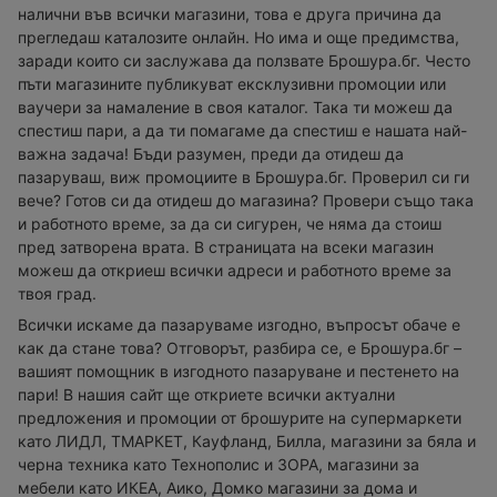
налични във всички магазини, това е друга причина да
прегледаш каталозите онлайн. Но има и още предимства,
заради които си заслужава да ползвате Брошура.бг. Често
пъти магазините публикуват ексклузивни промоции или
ваучери за намаление в своя каталог. Така ти можеш да
спестиш пари, а да ти помагаме да спестиш е нашата най-
важна задача! Бъди разумен, преди да отидеш да
пазаруваш, виж промоциите в Брошура.бг. Проверил си ги
вече? Готов си да отидеш до магазина? Провери също така
и работното време, за да си сигурен, че няма да стоиш
пред затворена врата. В страницата на всеки магазин
можеш да откриеш всички адреси и работното време за
твоя град.
Всички искаме да пазаруваме изгодно, въпросът обаче е
как да стане това? Отговорът, разбира се, е Брошура.бг –
вашият помощник в изгодното пазаруване и пестенето на
пари! В нашия сайт ще откриете всички актуални
предложения и промоции от брошурите на супермаркети
като ЛИДЛ, ТМАРКЕТ, Кауфланд, Билла, магазини за бяла и
черна техника като Технополис и ЗОРА, магазини за
мебели като ИКЕА, Аико, Домко магазини за дома и