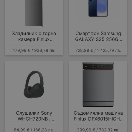
Хладилник с горна
Смартфон Samsung
камера Finlux
GALAXY S25 256GB
FFN415IXD , 415 l, E ,
NAVY SM-S931BDBG ,
479,99 € / 938,78 лв.
728,99 € / 1 425,79 лв.
No Frost , Инокс
12 GB, 256 GB
Слушалки Sony
Съдомиялна машина
WHCH720NB ,
Finlux DFX6015HIGH ,
Bluetooth , OVER-EAR
15 комплекта, A
84,99 € / 166,23 лв.
399,99 € / 782,32 лв.