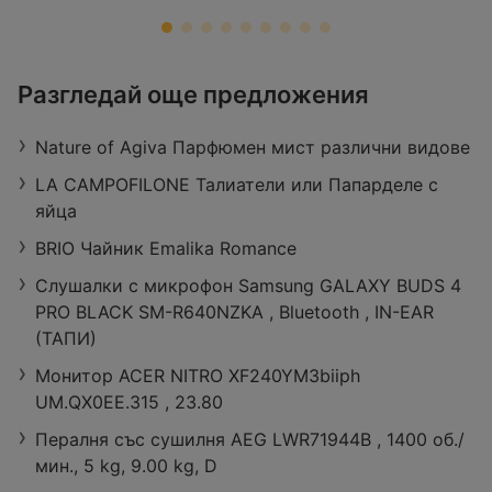
ЗОРА
Разгледай още предложения
Retail Park Vidin, бул. „Панония“ 43,
3700 Видин
Nature of Agiva Парфюмен мист различни видове
Работно време:
Затворено
Разстояние:
27,29 km
LA CAMPOFILONE Талиатели или Папарделе с
оферти:
422
яйца
BRIO Чайник Emalika Romance
Слушалки с микрофон Samsung GALAXY BUDS 4
PRO BLACK SM-R640NZKA , Bluetooth , IN-EAR
(ТАПИ)
Монитор ACER NITRO XF240YM3biiph
UM.QX0EE.315 , 23.80
Пералня със сушилня AEG LWR71944B , 1400 об./
мин., 5 kg, 9.00 kg, D