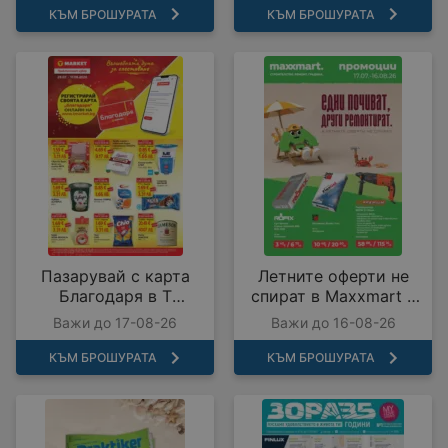
КЪМ БРОШУРАТА
КЪМ БРОШУРАТА
Пазарувай с карта
Летните оферти не
Благодаря в T
спират в Maxxmart с
MARKET с
валидност до
Важи до 17-08-26
Важи до 16-08-26
предложения с
16.08.2026
валидност до
КЪМ БРОШУРАТА
КЪМ БРОШУРАТА
17.08.2026