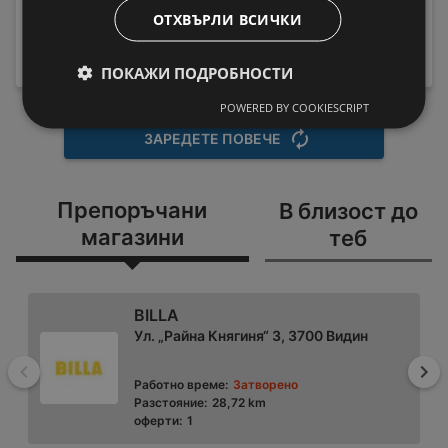
HX9911/17 Sonicare
Пералня Crown ALW
ОТХВЪРЛИ ВСИЧКИ
189,99 € / 371,59 лв.
80T , 5.00 kg, 800 об./
219 € / 428,33
вместо
мин., D
лв.
ПОКАЖИ ПОДРОБНОСТИ
199,99 € / 391,15 лв.
POWERED BY COOKIESCRIPT
ЗАРЕДЕТЕ ПОВЕЧЕ
Препоръчани
В близост до
магазини
теб
BILLA
Ул. „Райна Княгиня“ 3, 3700 Видин
Назад
На
Работно време:
Затворено
Разстояние:
28,72 km
оферти:
1