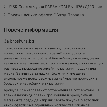
JYSK Спален чувал PASSVIKDALEN Ш75xД190 сив
Покажи всички оферти GStroy Пловдив
Повече информация
За broshura.bg
Толкова много магазини с каталог, толкова много
промоции и толкова малко време? Брошура.бг е
решението на този проблем! Ние публикуваме ежедневно
каталозите на големите български магазини, а ти можеш да
разгледаш промоциите онлайн по магазин, продукт или
марка. Запиши се за нашият бюлетин и ние ще те
информираме всяка седмица за най-новите промоции в
брошурите на любимите ти магазини!
Брошура.бг е направен от потребители за потребители. За
всеки е важно да сравни промоциите в брошурите на
магазините преди да направи своята покупка. Често пъти
някои оферти са в ограничени количества или не са