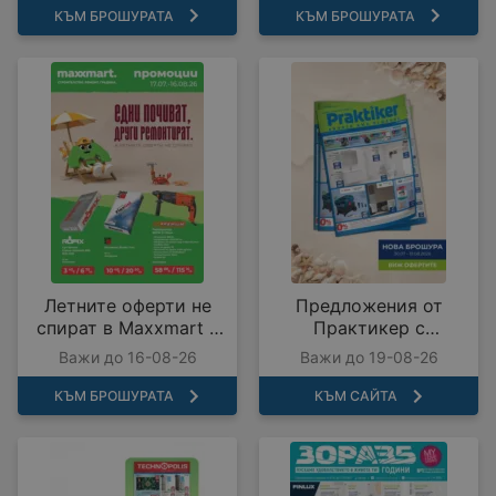
валидност до
КЪМ БРОШУРАТА
КЪМ БРОШУРАТА
17.08.2026
Летните оферти не
Предложения от
спират в Maxxmart с
Практикер с
валидност до
валидност до
Важи до 16-08-26
Важи до 19-08-26
16.08.2026
19.08.2026
КЪМ БРОШУРАТА
КЪМ САЙТА