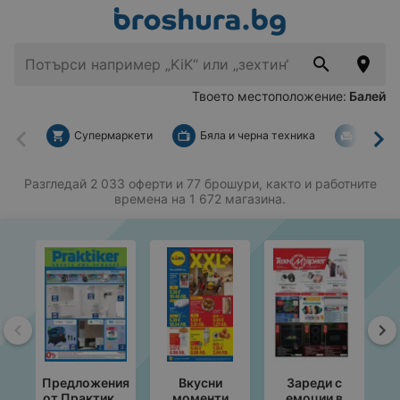
Твоето местоположение:
Балей
Супермаркети
Бяла и черна техника
За дом
Назад
На
Разгледай 2 033 оферти и 77 брошури, както и работните
времена на 1 672 магазина.
Назад
На
Предложения
Вкусни
Зареди с
от Практикер
моменти
емоции в
с