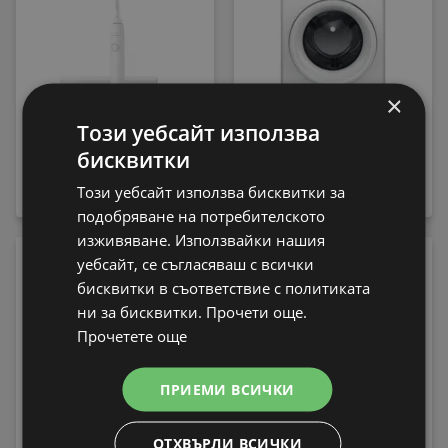
×
Този уебсайт използва
Електрическа четка
Пералня Whirlpool FFB
бисквитки
за зъби Philips
7469 WV EE , 1400 об./
HX7108/02 Sonicare
мин., 7.00 kg, A , Бял
Този уебсайт използва бисквитки за
79,99 € / 156,45 лв.
339,99 € / 664,97 лв.
подобряване на потребителското
изживяване. Използвайки нашия
-13%
уебсайт, се съгласяваш с всички
бисквитки в съответствие с политиката
ни за бисквитки. Прочети още.
Прочетете още
ПРИЕМИ ВСИЧКИ
Електрическа четка
за зъби Philips
ОТХВЪРЛИ ВСИЧКИ