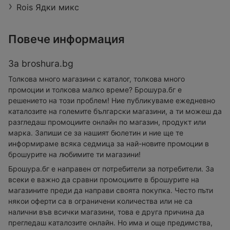
Rois Ядки микс
Повече информация
За broshura.bg
Толкова много магазини с каталог, толкова много
промоции и толкова малко време? Брошура.бг е
решението на този проблем! Ние публикуваме ежедневно
каталозите на големите български магазини, а ти можеш да
разгледаш промоциите онлайн по магазин, продукт или
марка. Запиши се за нашият бюлетин и ние ще те
информираме всяка седмица за най-новите промоции в
брошурите на любимите ти магазини!
Брошура.бг е направен от потребители за потребители. За
всеки е важно да сравни промоциите в брошурите на
магазините преди да направи своята покупка. Често пъти
някои оферти са в ограничени количества или не са
налични във всички магазини, това е друга причина да
прегледаш каталозите онлайн. Но има и още предимства,