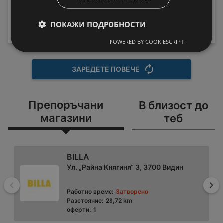
HX9911/17 Sonicare
Пералня Crown ALW
189,99 € / 371,59 лв.
80T , 5.00 kg, 800 об./
219 € / 428,33
ПОКАЖИ ПОДРОБНОСТИ
вместо
мин., D
лв.
199,99 € / 391,15 лв.
POWERED BY COOKIESCRIPT
ЗАРЕДЕТЕ ПОВЕЧЕ
Препоръчани
В близост до
магазини
теб
BILLA
Ул. „Райна Княгиня“ 3, 3700 Видин
Назад
На
Работно време:
Затворено
Разстояние:
28,72 km
оферти:
1