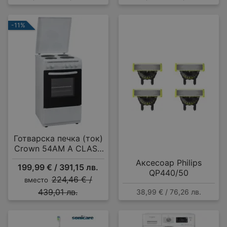
-11%
Готварска печка (ток)
Crown 54AM A CLASS
MULTIFUNCTIONAL , 4
Аксесоар Philips
199,99 € / 391,15 лв.
ток , Бял
QP440/50
224,46 € /
вместо
439,01 лв.
38,99 € / 76,26 лв.