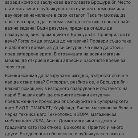
заради които си заслужава да ползвате Брошура.бг. Често
пъти магазините публикуват ексклузивни промоции или
ваучери за намаление в своя каталог. Така ти можеш да
спестиш пари, а да ти помагаме да спестиш е нашата най-
важна задача! Бъди разумен, преди да отидеш да
пазаруваш, виж промоциите в Брошура.бг. Проверил си ги
вече? Готов си да отидеш до магазина? Провери също така
и работното време, за да си сигурен, че няма да стоиш
пред затворена врата. В страницата на всеки магазин
можеш да откриеш всички адреси и работното време за
твоя град.
Всички искаме да пазаруваме изгодно, въпросът обаче е
как да стане това? Отговорът, разбира се, е Брошура.бг –
вашият помощник в изгодното пазаруване и пестенето на
пари! В нашия сайт ще откриете всички актуални
предложения и промоции от брошурите на супермаркети
като ЛИДЛ, ТМАРКЕТ, Кауфланд, Билла, магазини за бяла и
черна техника като Технополис и ЗОРА, магазини за
мебели като ИКЕА, Аико, Домко магазини за дома и
градината като Практикер, Бриколаж, Практис и много
други. Ежедневното обновяване и публикуване само на