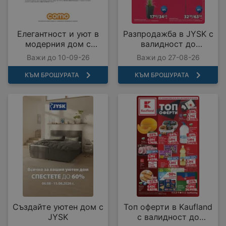
Елегантност и уют в
Разпродажба в JYSK с
модерния дом с
валидност до
COMO с валидност до
27.08.2026
Важи до 10-09-26
Важи до 27-08-26
10.09.2026
КЪМ БРОШУРАТА
КЪМ БРОШУРАТА
Създайте уютен дом с
Топ оферти в Kaufland
JYSK
с валидност до