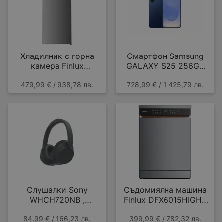
Хладилник с горна
Смартфон Samsung
камера Finlux
GALAXY S25 256GB
FFN415IXD , 415 l, E ,
NAVY SM-S931BDBG ,
479,99 € / 938,78 лв.
728,99 € / 1 425,79 лв.
No Frost , Инокс
12 GB, 256 GB
Слушалки Sony
Съдомиялна машина
WHCH720NB ,
Finlux DFX6015HIGH ,
Bluetooth , OVER-EAR
15 комплекта, A
84,99 € / 166,23 лв.
399,99 € / 782,32 лв.