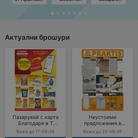
с валидност
край грила с
Техномаркет
до
ЛИДЛ
с
19.08.2026
предложения
предложения
M
с валидност
с валидност
в
до
до
3
09.08.2026
12.08.2026
Актуални брошури
Пазарувай с карта
Неустоими
Благодаря в T
предложения в
MARKET с
PRAKTIS с валидност
Важи до 17-08-26
Важи до 23-08-26
предложения с
до 23.08.2026