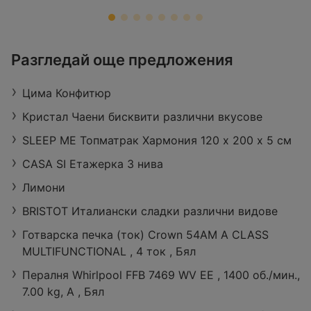
ЗОРА
Разгледай още предложения
Retail Park Vidin, бул. „Панония“ 43,
3700 Видин
Цима Конфитюр
Работно време:
Затворено
Разстояние:
27,29 km
Кристал Чаени бисквити различни вкусове
оферти:
422
SLEEP ME Топматрак Хармония 120 х 200 х 5 см
CASA SI Етажерка 3 нива
Лимони
BRISTOT Италиански сладки различни видове
Готварска печка (ток) Crown 54AM A CLASS
MULTIFUNCTIONAL , 4 ток , Бял
Пералня Whirlpool FFB 7469 WV EE , 1400 об./мин.,
7.00 kg, A , Бял