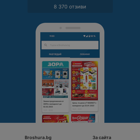
8 370 отзиви
Broshura.bg
За сайта