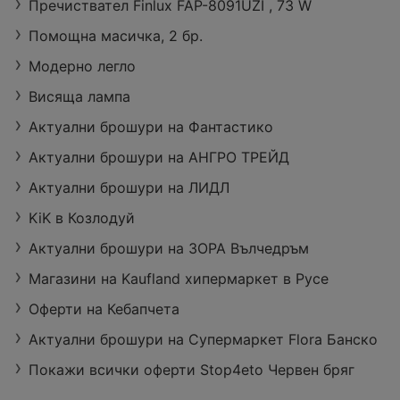
Пречиствател Finlux FAP-8091UZI , 73 W
Помощна масичка, 2 бр.
Модерно легло
Висяща лампа
Актуални брошури на Фантастико
Актуални брошури на АНГРО ТРЕЙД
Актуални брошури на ЛИДЛ
KiK в Козлодуй
Актуални брошури на ЗОРА Вълчедръм
Магазини на Kaufland хипермаркет в Русе
Оферти на Кебапчета
Актуални брошури на Супермаркет Flora Банско
Покажи всички оферти Stop4eto Червен бряг