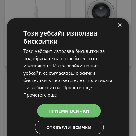
×
Този уебсайт използва
бисквитки
Електрическа четка
Пералня Whirlpool FFB
за зъби Philips
7469 WV EE , 1400 об./
Този уебсайт използва бисквитки за
HX7108/02 Sonicare
мин., 7.00 kg, A , Бял
подобряване на потребителското
79,99 € / 156,45 лв.
339,99 € / 664,97 лв.
изживяване. Използвайки нашия
уебсайт, се съгласяваш с всички
-13%
бисквитки в съответствие с политиката
ни за бисквитки. Прочети още.
Прочетете още
ПРИЕМИ ВСИЧКИ
Електрическа четка
ОТХВЪРЛИ ВСИЧКИ
за зъби Philips