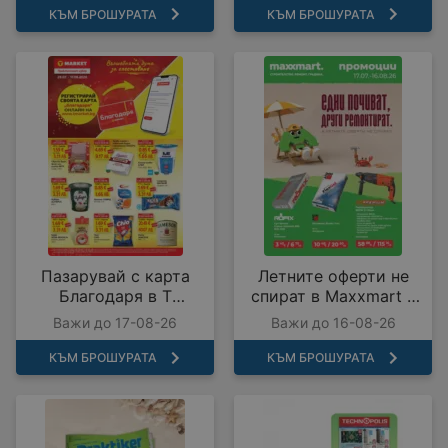
КЪМ БРОШУРАТА
КЪМ БРОШУРАТА
Пазарувай с карта
Летните оферти не
Благодаря в T
спират в Maxxmart с
MARKET с
валидност до
Важи до 17-08-26
Важи до 16-08-26
предложения с
16.08.2026
валидност до
КЪМ БРОШУРАТА
КЪМ БРОШУРАТА
17.08.2026