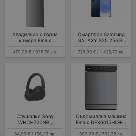
Хладилник с горна
Смартфон Samsung
камера Finlux
GALAXY S25 256GB
FFN415IXD , 415 l, E ,
NAVY SM-S931BDBG ,
479,99 € / 938,78 лв.
728,99 € / 1 425,79 лв.
No Frost , Инокс
12 GB, 256 GB
Слушалки Sony
Съдомиялна машина
WHCH720NB ,
Finlux DFX6015HIGH ,
Bluetooth , OVER-EAR
15 комплекта, A
84,99 € / 166,23 лв.
399,99 € / 782,32 лв.