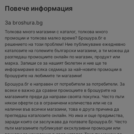
Повече информация
За broshura.bg
Толкова много магазини с каталог, толкова много
промоции и толкова малко време? Брошура.бг е
решението на този проблем! Ние публикуваме ежедневно
каталозите на големите български магазини, а ти можеш да
разгледаш промоциите онлайн по магазин, продукт или
марка. Запиши се за нашият бюлетин и ние ще те
информираме всяка седмица за най-новите промоции в
брошурите на любимите ти магазини!
Брошура.бг е направен от потребители за потребители. За
всеки е важно да сравни промоциите в брошурите на
магазините преди да направи своята покупка. Често пъти
някои оферти са в ограничени количества или не са
налични във всички магазини, това е друга причина да
прегледаш каталозите онлайн. Но има и още предимства,
заради които си заслужава да ползвате Брошура.бг. Често
пъти магазините публикуват ексклузивни промоции или