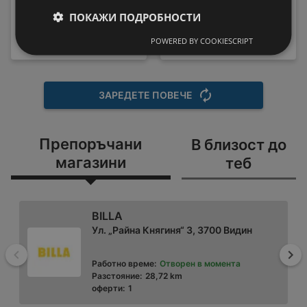
HX9911/17 Sonicare
Пералня Crown ALW
189,99 € / 371,59 лв.
ПОКАЖИ ПОДРОБНОСТИ
80T , 5.00 kg, 800 об./
219 € / 428,33
вместо
мин., D
POWERED BY COOKIESCRIPT
лв.
199,99 € / 391,15 лв.
ЗАРЕДЕТЕ ПОВЕЧЕ
Препоръчани
В близост до
магазини
теб
BILLA
Ул. „Райна Княгиня“ 3, 3700 Видин
Назад
На
Работно време:
Отворен в момента
Разстояние:
28,72 km
оферти:
1