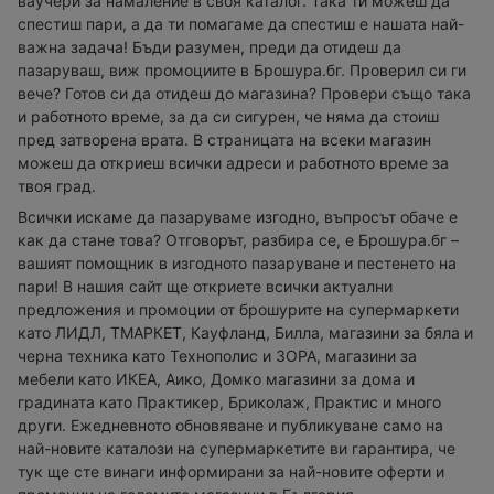
ваучери за намаление в своя каталог. Така ти можеш да
спестиш пари, а да ти помагаме да спестиш е нашата най-
важна задача! Бъди разумен, преди да отидеш да
пазаруваш, виж промоциите в Брошура.бг. Проверил си ги
вече? Готов си да отидеш до магазина? Провери също така
и работното време, за да си сигурен, че няма да стоиш
пред затворена врата. В страницата на всеки магазин
можеш да откриеш всички адреси и работното време за
твоя град.
Всички искаме да пазаруваме изгодно, въпросът обаче е
как да стане това? Отговорът, разбира се, е Брошура.бг –
вашият помощник в изгодното пазаруване и пестенето на
пари! В нашия сайт ще откриете всички актуални
предложения и промоции от брошурите на супермаркети
като ЛИДЛ, ТМАРКЕТ, Кауфланд, Билла, магазини за бяла и
черна техника като Технополис и ЗОРА, магазини за
мебели като ИКЕА, Аико, Домко магазини за дома и
градината като Практикер, Бриколаж, Практис и много
други. Ежедневното обновяване и публикуване само на
най-новите каталози на супермаркетите ви гарантира, че
тук ще сте винаги информирани за най-новите оферти и