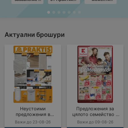
училище с KiK
с валидност
край грила с
предложения
до
ЛИДЛ
19.08.2026
предложения
M
с валидност
в
до
3
09.08.2026
Актуални брошури
Неустоими
Предложения за
предложения в
цялото семейство в
PRAKTIS с валидност
Kaufland с валидност
Важи до 23-08-26
Важи до 09-08-26
до 23.08.2026
до 09.08.2026