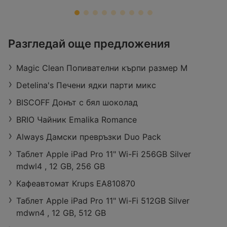
ЗОРА
Разгледай още предложения
Retail Park Vidin, бул. „Панония“ 43,
3700 Видин
Magic Clean Попивателни кърпи размер M
Работно време:
Отворен в момента
Разстояние:
27,29 km
Detelina's Печени ядки парти микс
оферти:
422
BISCOFF Донът с бял шоколад
BRIO Чайник Emalika Romance
Always Дамски превръзки Duo Pack
Таблет Apple iPad Pro 11" Wi-Fi 256GB Silver
mdwl4 , 12 GB, 256 GB
Кафеавтомат Krups EA810870
Таблет Apple iPad Pro 11" Wi-Fi 512GB Silver
mdwn4 , 12 GB, 512 GB