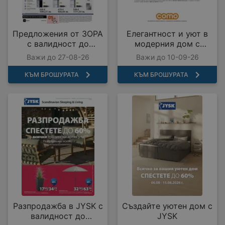
Предложения от ЗОРА
Елегантност и уют в
с валидност до
модерния дом с
27.08.2026
COMO с валидност до
Важи до 27-08-26
Важи до 10-09-26
10.09.2026
КЪМ БРОШУРАТА
КЪМ БРОШУРАТА
Разпродажба в JYSK с
Създайте уютен дом с
валидност до
JYSK