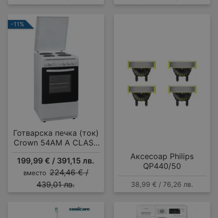
-11%
Готварска печка (ток)
Crown 54AM A CLASS
MULTIFUNCTIONAL , 4
Аксесоар Philips
199,99 € / 391,15 лв.
ток , Бял
QP440/50
224,46 € /
вместо
439,01 лв.
38,99 € / 76,26 лв.