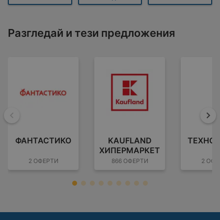
Разгледай и тези предложения
Назад
На
ФАНТАСТИКО
KAUFLAND
ТЕХНО
ХИПЕРМАРКЕТ
2 ОФЕРТИ
866 ОФЕРТИ
2 ОФЕ