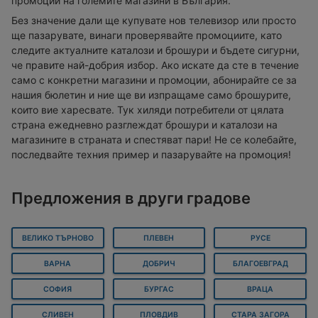
промоции на големите магазини в България.
Без значение дали ще купувате нов телевизор или просто
ще пазарувате, винаги проверявайте промоциите, като
следите актуалните каталози и брошури и бъдете сигурни,
че правите най-добрия избор. Ако искате да сте в течение
само с конкретни магазини и промоции, абонирайте се за
нашия бюлетин и ние ще ви изпращаме само брошурите,
които вие харесвате. Тук хиляди потребители от цялата
страна ежедневно разглеждат брошури и каталози на
магазините в страната и спестяват пари! Не се колебайте,
последвайте техния пример и пазарувайте на промоция!
Предложения в други градове
ВЕЛИКО ТЪРНОВО
ПЛЕВЕН
РУСЕ
ВАРНА
ДОБРИЧ
БЛАГОЕВГРАД
СОФИЯ
БУРГАС
ВРАЦА
СЛИВЕН
ПЛОВДИВ
СТАРА ЗАГОРА