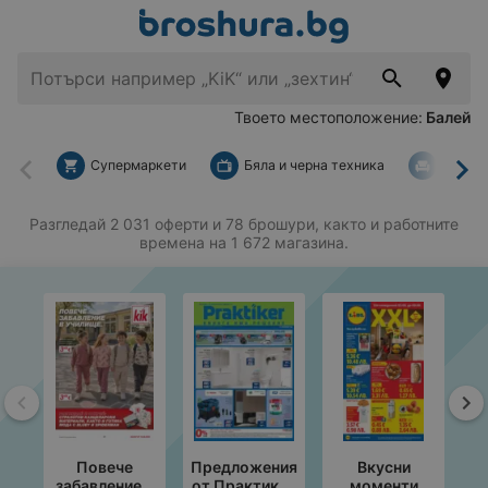
Твоето местоположение:
Балей
Супермаркети
Бяла и черна техника
За дом
Назад
На
Разгледай 2 031 оферти и 78 брошури, както и работните
времена на 1 672 магазина.
Назад
На
Повече
Предложения
Вкусни
забавление в
от Практикер
моменти
с