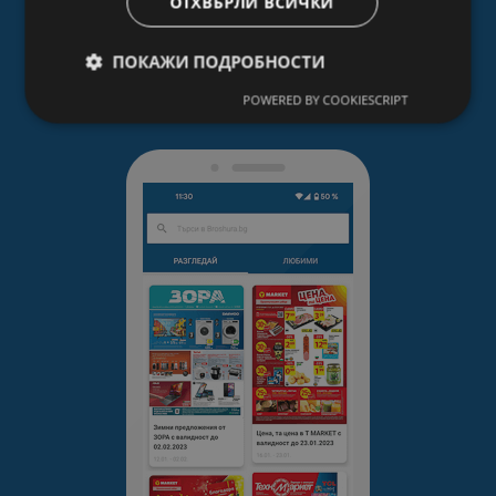
ОТХВЪРЛИ ВСИЧКИ
Отзив за приложението
4,6
ПОКАЖИ ПОДРОБНОСТИ
8 370 отзиви
POWERED BY COOKIESCRIPT