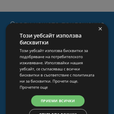
Свали нашето приложение
×
Broshura.bg
сега:
Този уебсайт използва
бисквитки
Филтрирай по категория. Търси продукти и
брошури
Този уебсайт използва бисквитки за
подобряване на потребителското
Планирай покупката си с помощта на
списъка с любими
изживяване. Използвайки нашия
уебсайт, се съгласяваш с всички
Получавай известия за нови брошури
бисквитки в съответствие с политиката
В града си отскоро? На нашата карта ще
ни за бисквитки. Прочети още.
намериш магазините в близост до теб.
Прочетете още
ПРИЕМИ ВСИЧКИ