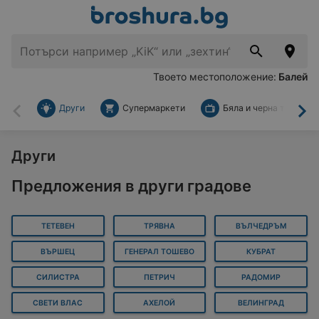
Твоето местоположение:
Балей
Други
Супермаркети
Бяла и черна техника
Назад
На
Други
Предложения в други градове
ТЕТЕВЕН
ТРЯВНА
ВЪЛЧЕДРЪМ
ВЪРШЕЦ
ГЕНЕРАЛ ТОШЕВО
КУБРАТ
СИЛИСТРА
ПЕТРИЧ
РАДОМИР
СВЕТИ ВЛАС
АХЕЛОЙ
ВЕЛИНГРАД