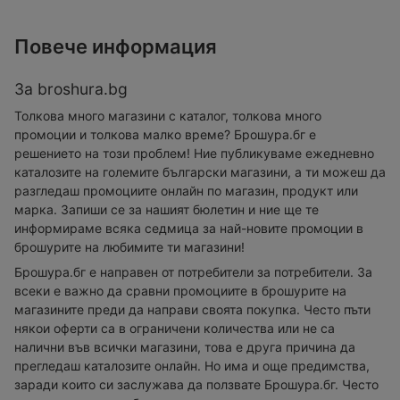
Повече информация
За broshura.bg
Толкова много магазини с каталог, толкова много
промоции и толкова малко време? Брошура.бг е
решението на този проблем! Ние публикуваме ежедневно
каталозите на големите български магазини, а ти можеш да
разгледаш промоциите онлайн по магазин, продукт или
марка. Запиши се за нашият бюлетин и ние ще те
информираме всяка седмица за най-новите промоции в
брошурите на любимите ти магазини!
Брошура.бг е направен от потребители за потребители. За
всеки е важно да сравни промоциите в брошурите на
магазините преди да направи своята покупка. Често пъти
някои оферти са в ограничени количества или не са
налични във всички магазини, това е друга причина да
прегледаш каталозите онлайн. Но има и още предимства,
заради които си заслужава да ползвате Брошура.бг. Често