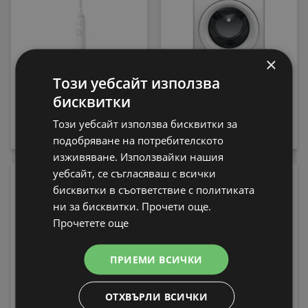
×
Този уебсайт използва
бисквитки
Електрическа четка
Пералня Whirlpool FFB
за зъби Philips
7469 WV EE , 1400 об./
Този уебсайт използва бисквитки за
HX7108/02 Sonicare
мин., 7.00 kg, A , Бял
79,99 € / 156,45 лв.
339,99 € / 664,97 лв.
подобряване на потребителското
изживяване. Използвайки нашия
уебсайт, се съгласяваш с всички
-13%
бисквитки в съответствие с политиката
ни за бисквитки. Прочети още.
Прочетете още
ПРИЕМИ ВСИЧКИ
Електрическа четка
ОТХВЪРЛИ ВСИЧКИ
за зъби Philips