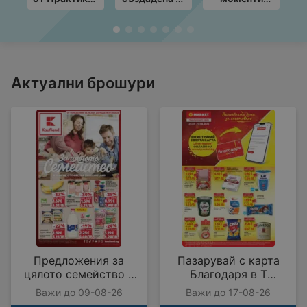
с валидност
Вашия
край грила с
Т
до
комфорт с
ЛИДЛ
19.08.2026
Masterhaus с
предложения
п
валидност до
с валидност
с
30.08.2026
до
09.08.2026
Актуални брошури
Предложения за
Пазарувай с карта
цялото семейство в
Благодаря в T
Kaufland с валидност
MARKET с
Важи до 09-08-26
Важи до 17-08-26
до 09.08.2026
предложения с