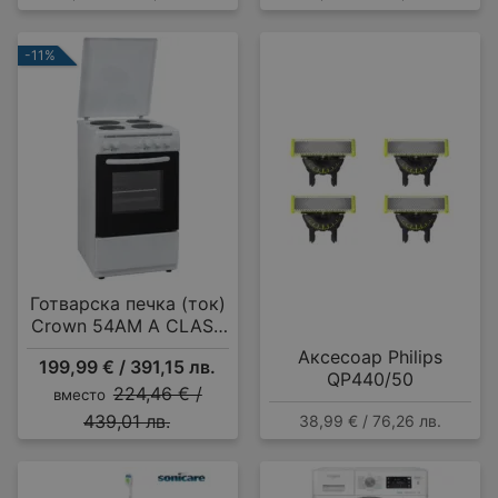
-11%
Готварска печка (ток)
Crown 54AM A CLASS
MULTIFUNCTIONAL , 4
Аксесоар Philips
199,99 € / 391,15 лв.
ток , Бял
QP440/50
224,46 € /
вместо
439,01 лв.
38,99 € / 76,26 лв.