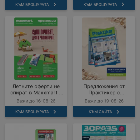
валидност до
КЪМ БРОШУРАТА
КЪМ БРОШУРАТА
17.08.2026
Летните оферти не
Предложения от
спират в Maxxmart с
Практикер с
валидност до
валидност до
Важи до 16-08-26
Важи до 19-08-26
16.08.2026
19.08.2026
КЪМ БРОШУРАТА
КЪМ САЙТА