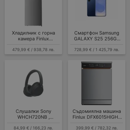
Хладилник с горна
Смартфон Samsung
камера Finlux
GALAXY S25 256GB
FFN415IXD , 415 l, E ,
NAVY SM-S931BDBG ,
479,99 € / 938,78 лв.
728,99 € / 1 425,79 лв.
No Frost , Инокс
12 GB, 256 GB
Слушалки Sony
Съдомиялна машина
WHCH720NB ,
Finlux DFX6015HIGH ,
Bluetooth , OVER-EAR
15 комплекта, A
84,99 € / 166,23 лв.
399,99 € / 782,32 лв.