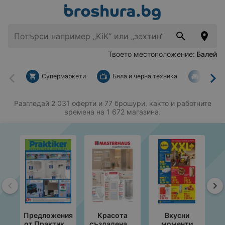
Твоето местоположение:
Балей
Супермаркети
Бяла и черна техника
За дом
Назад
На
Разгледай 2 031 оферти и 77 брошури, както и работните
времена на 1 672 магазина.
Назад
На
Предложения
Красота
Вкусни
от Практикер
създадена за
моменти