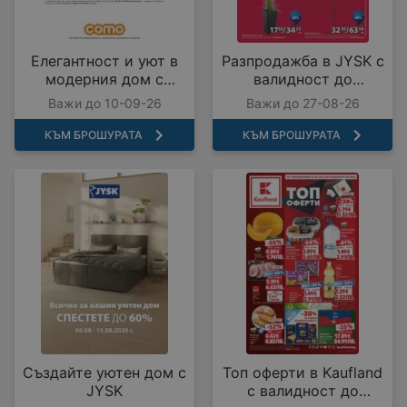
Елегантност и уют в
Разпродажба в JYSK с
модерния дом с
валидност до
COMO с валидност до
27.08.2026
Важи до 10-09-26
Важи до 27-08-26
10.09.2026
КЪМ БРОШУРАТА
КЪМ БРОШУРАТА
Създайте уютен дом с
Топ оферти в Kaufland
JYSK
с валидност до