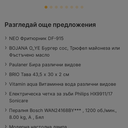
ЗОРА
Разгледай още предложения
Retail Park Vidin, бул. „Панония“ 43,
3700 Видин
NEO Фритюрник DF-915
Работно време:
Отворен в момента
Разстояние:
27,29 km
BOJANA O_YE Бургер сос, Трюфел майонеза или
оферти:
422
Фъстъчено масло
Paulaner Бира различни видове
BRIO Тава 43,5 х 30 х 2 см
Vitamin aqua Витаминна вода различни видове
Електрическа четка за зъби Philips HX9911/17
Sonicare
Пералня Bosch WAN24168BY*** , 1200 об./мин.,
8.00 kg, A , Бял
Модерна настолна лампа