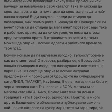
пъти магазините публикуват ексклузивни промоции или
ваучери за намаление в своя каталог. Така ти можеш да
спестиш пари, а да ти помагаме да спестиш е нашата най-
важна задача! Бъди разумен, преди да отидеш да
пазаруваш, виж промоциите в Брошура.бг. Проверил си ги
вече? Готов си да отидеш до магазина? Провери също така
и работното време, за да си сигурен, че няма да стоиш
пред затворена врата. В страницата на всеки магазин
можеш да откриеш всички адреси и работното време за
твоя град.
Всички искаме да пазаруваме изгодно, въпросът обаче е
как да стане това? Отговорът, разбира се, е Брошура.бг –
вашият помощник в изгодното пазаруване и пестенето на
пари! В нашия сайт ще откриете всички актуални
предложения и промоции от брошурите на супермаркети
като ЛИДЛ, ТМАРКЕТ, Кауфланд, Билла, магазини за бяла и
черна техника като Технополис и ЗОРА, магазини за
мебели като ИКЕА, Аико, Домко магазини за дома и
градината като Практикер, Бриколаж, Практис и много
други. Ежедневното обновяване и публикуване само на
най-новите каталози на супермаркетите ви гарантира, че