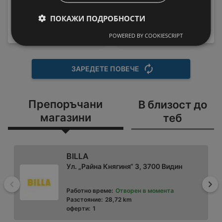
HX9911/17 Sonicare
Пералня Crown ALW
189,99 € / 371,59 лв.
80T , 5.00 kg, 800 об./
ПОКАЖИ ПОДРОБНОСТИ
219 € / 428,33
вместо
мин., D
лв.
199,99 € / 391,15 лв.
POWERED BY COOKIESCRIPT
ЗАРЕДЕТЕ ПОВЕЧЕ
Препоръчани
В близост до
магазини
теб
BILLA
Ул. „Райна Княгиня“ 3, 3700 Видин
Назад
На
Работно време:
Отворен в момента
Разстояние:
28,72 km
оферти:
1