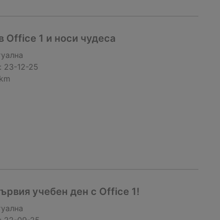
 Office 1 и носи чудеса
туална
:
23-12-25
 km
ървия учебен ден с Office 1!
туална