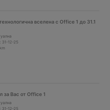
ехнологична вселена с Office 1 до 31.1
туална
:
31-12-25
 km
за Вас от Office 1
туална
:
31-12-25