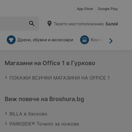
App Store
Google Play
Твоето местоположение:
Балей
Дрехи, обувки и аксесоари
Компютри и аксесо
Напред
Магазини на Office 1 в Гурково
ПОКАЖИ ВСИЧКИ МАГАЗИНИ НА OFFICE 1
Виж повече на Broshura.bg
BILLA в Хасково
PARKSIDE® Точило за ножове