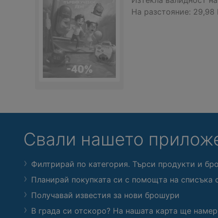
Изтекла валидност на
На разстояние:
29,98
Свали нашето прилож
Филтрирай по категория. Търси продукти и бр
Планирай покупката си с помощта на списъка 
Получавай известия за нови брошури
В града си отскоро? На нашата карта ще намер