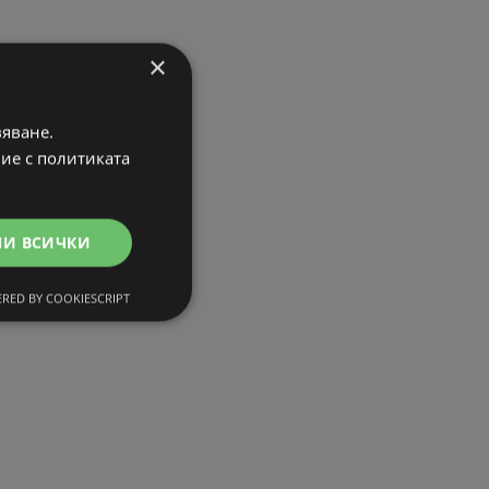
×
вяване.
вие с политиката
МИ ВСИЧКИ
RED BY COOKIESCRIPT