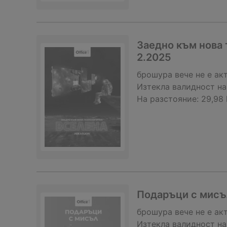
Заедно към нова т
2.2025
брошура
вече не е ак
Изтекла валидност на
На разстояние:
29,98
Подаръци с мисъл 
брошура
вече не е ак
Изтекла валидност на