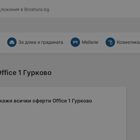
дложения в
Broshura.bg
За дома и градината
Мебели
Козметика
ffice 1 Гурково
кажи всички оферти Office 1 Гурково