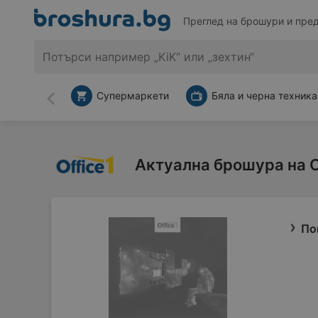
Преглед на брошури и пре
Супермаркети
Бяла и черна техника
Назад
Актуална брошура на O
По