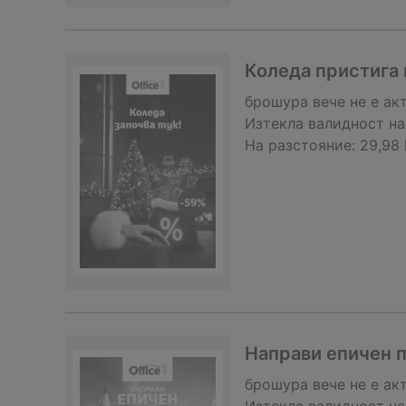
Коледа пристига в
брошура
вече не е ак
Изтекла валидност на
На разстояние:
29,98
Направи епичен п
брошура
вече не е ак