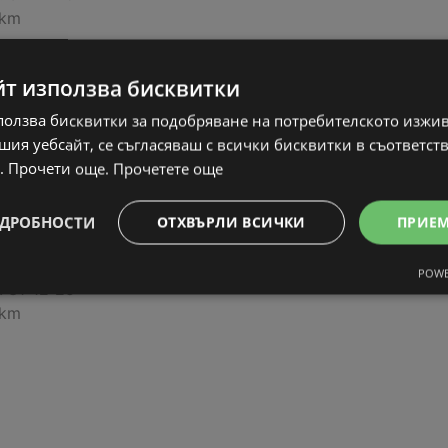
 km
йт използва бисквитки
ползва бисквитки за подобряване на потребителското изжи
ия уебсайт, се съгласяваш с всички бисквитки в съответст
. Прочети още.
Прочетете още
ДРОБНОСТИ
ОТХВЪРЛИ ВСИЧКИ
ПРИЕ
за Вас от Office 1!
туална
POWE
:
31-12-25
 km