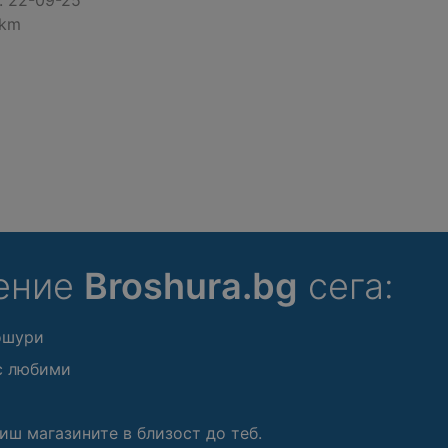
:
22-09-25
 km
ение
Broshura.bg
сега:
ошури
с любими
иш магазините в близост до теб.