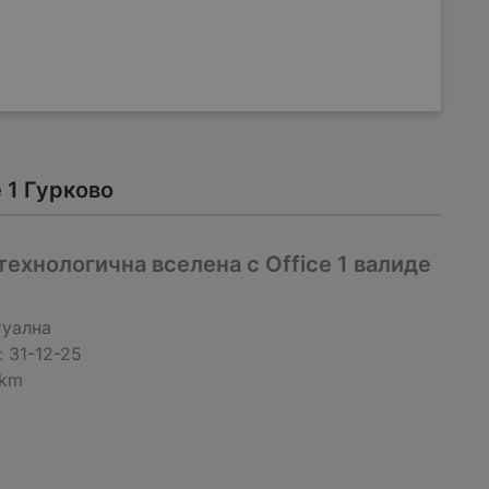
 1 Гурково
технологична вселена с Office 1 валиде
туална
:
31-12-25
 km