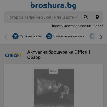
Твоето местоположение:
Балей
Супермаркети
Бяла и черна техника
За дом
Назад
На
Актуална брошура на Office 1
Обзор