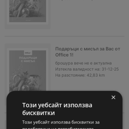
Подаръци с мисъл за Вас от
Office 1!
брошура
вече не е актуална
Изтекла валидност на:
31-12-25
На разстояние:
42,83 km
×
Този уебсайт използва
бисквитки
Този уебсайт използва бисквитки за
Коледа пристига в Office 1 и
подобряване на потребителското