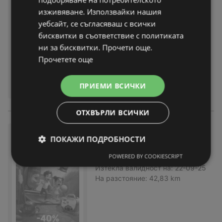
носи чудеса
изживяване. Използвайки нашия
брошура
вече не е актуална
уебсайт, се съгласяваш с всички
Изтекла валидност на:
23-12-25
бисквитки в съответствие с политиката
На разстояние:
42,83 km
ни за бисквитки. Прочети още.
Прочетете още
ПРИЕМИ ВСИЧКИ
ОТХВЪРЛИ ВСИЧКИ
Направи епичен първия учеб
ПОКАЖИ ПОДРОБНОСТИ
ен ден с Office 1!
POWERED BY COOKIESCRIPT
брошура
вече не е актуална
Изтекла валидност на:
22-09-25
На разстояние:
42,83 km