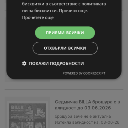
бисквитки в съответствие с политиката
ни за бисквитки. Прочети още.
Прочетете още
Седмична BILLA брошура с в
алидност до 10.06.2026
ПРИЕМИ ВСИЧКИ
брошура
вече не е актуална
Изтекла валидност на:
10-06-26
ОТХВЪРЛИ ВСИЧКИ
ПОКАЖИ ПОДРОБНОСТИ
POWERED BY COOKIESCRIPT
Седмична BILLA брошура с в
алидност до 03.06.2026
брошура
вече не е актуална
Изтекла валидност на:
03-06-26