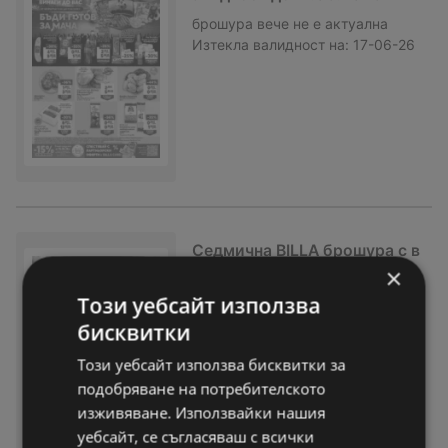
брошура
вече не е актуална
Изтекла валидност на:
17-06-26
Седмична BILLA брошура с в
алидност до 17.06.2026
×
Този уебсайт използва
брошура
вече не е актуална
Изтекла валидност на:
17-06-26
бисквитки
Този уебсайт използва бисквитки за
подобряване на потребителското
изживяване. Използвайки нашия
уебсайт, се съгласяваш с всички