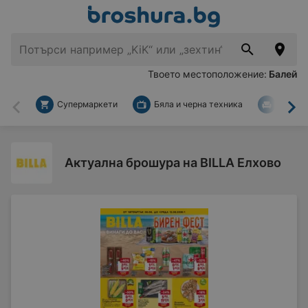
Твоето местоположение:
Балей
Супермаркети
Бяла и черна техника
За дом
Назад
На
Актуална брошура на BILLA Елхово