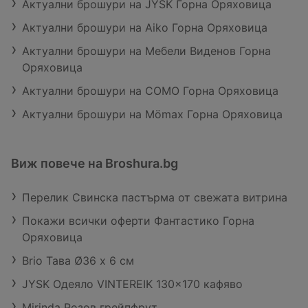
Актуални брошури на JYSK Горна Оряховица
Актуални брошури на Aiko Горна Оряховица
Актуални брошури на Мебели Виденов Горна
Оряховица
Актуални брошури на COMO Горна Оряховица
Актуални брошури на Mömax Горна Оряховица
Виж повече на Broshura.bg
Перелик Свинска пастърма от свежата витрина
Покажи всички оферти Фантастико Горна
Оряховица
Brio Тава Ø36 х 6 см
JYSK Одеяло VINTEREIK 130x170 кафяво
Mirinda Розов грейпфрут