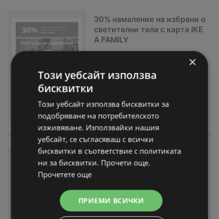
30% намаление на избрани o
светителни тела с карта IKE
A FAMILY
брошура
вече не е актуална
×
Изтекла валидност на:
17-11-25
Този уебсайт използва
На разстояние:
8,86 km
бисквитки
Този уебсайт използва бисквитки за
подобряване на потребителското
изживяване. Използвайки нашия
уебсайт, се съгласяваш с всички
бисквитки в съответствие с политиката
30% отстъпка на избрани св
ни за бисквитки. Прочети още.
ещи с IKEA Family
Прочетете още
брошура
вече не е актуална
Изтекла валидност на:
31-10-25
ПРИЕМИ ВСИЧКИ
На разстояние:
8,86 km