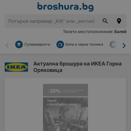
Твоето местоположение:
Балей
Супермаркети
Бяла и черна техника
За дом
Назад
На
Актуална брошура на ИКЕА Горна
Оряховица