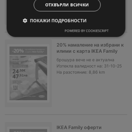
ОТХВЪРЛИ ВСИЧКИ
ПОКАЖИ ПОДРОБНОСТИ
POWERED BY COOKIESCRIPT
20% намаление на избрани к
илими с карта IKEA Family
брошура
вече не е актуална
Изтекла валидност на:
31-10-25
На разстояние:
8,86 km
IKEA Family оферти