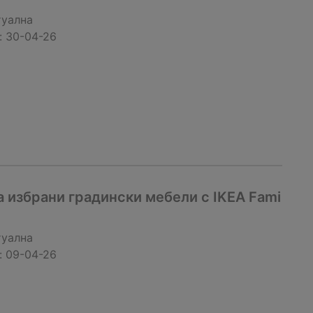
туална
:
30-04-26
 избрани градински мебели с IKEA Fami
туална
:
09-04-26