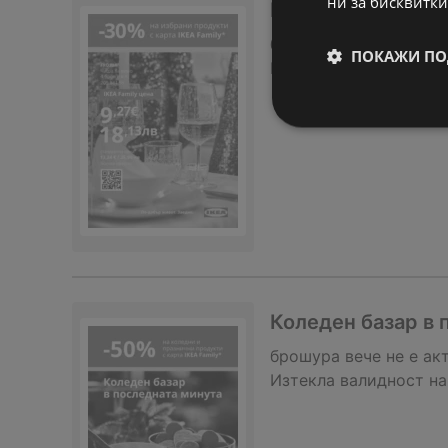
ни за бисквитки
IKEA Family офер
брошура
вече не е ак
ПОКАЖИ ПО
Изтекла валидност на
Коледен базар в 
брошура
вече не е ак
Изтекла валидност на