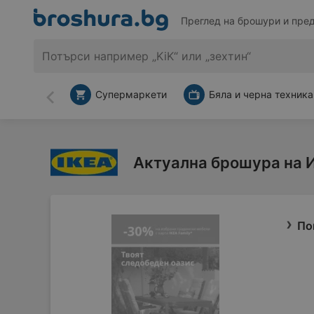
Преглед на брошури и пре
Супермаркети
Бяла и черна техника
Назад
Актуална брошура на 
По