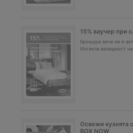
15% ваучер при с
брошура
вече не е ак
Изтекла валидност на
Освежи кухнята с
BOX NOW