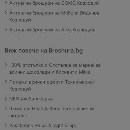
Актуални брошури на COMO Козлодуй
Актуални брошури на Мебели Виденов
Козлодуй
Актуални брошури на Aiko Козлодуй
Виж повече на Broshura.bg
-30% отстъпка с Отстъпка за марка! за
всички шоколади и бисквити Milka
Покажи всички оферти Техномаркет
Козлодуй
NEO Хлебопекарна
Шампоан Head & Shoulders различни
видове
Pasabahce Чаша Allegra 2 бр.