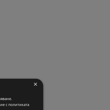
×
вяване.
вие с политиката