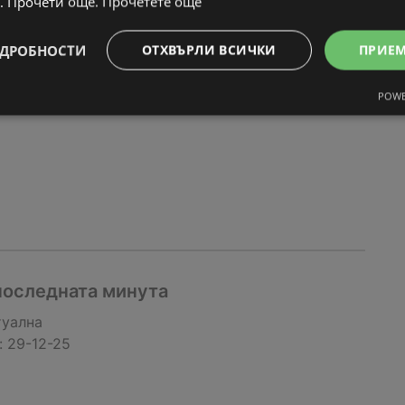
. Прочети още.
Прочетете още
ти
туална
ДРОБНОСТИ
ОТХВЪРЛИ ВСИЧКИ
ПРИЕ
:
30-12-25
POWE
последната минута
туална
:
29-12-25