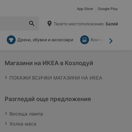
App Store
Google Play
Твоето местоположение:
Балей
Дрехи, обувки и аксесоари
Компютри и аксесо
Напред
Магазини на ИКЕА в Козлодуй
ПОКАЖИ ВСИЧКИ МАГАЗИНИ НА ИКЕА
Разгледай още предложения
Висяща лампа
Холна маса