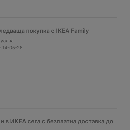
ледваща покупка с IKEA Family
туална
:
14-05-26
и в ИКЕА сега с безплатна доставка до