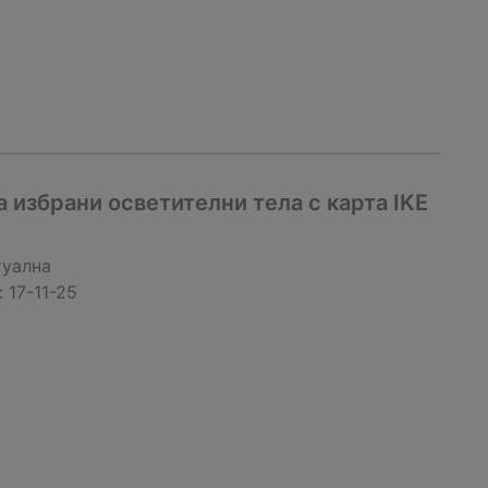
 избрани oсветителни тела с карта IKE
туална
:
17-11-25