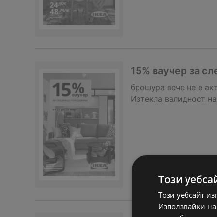
15% ваучер за сл
брошура
вече не е ак
Изтекла валидност на
Този уебса
Този уебсайт из
Използвайки наш