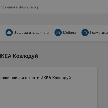
дложения в
Broshura.bg
За дома и градината
Мебели
Козметика
ИКЕА Козлодуй
кажи всички оферти ИКЕА Козлодуй