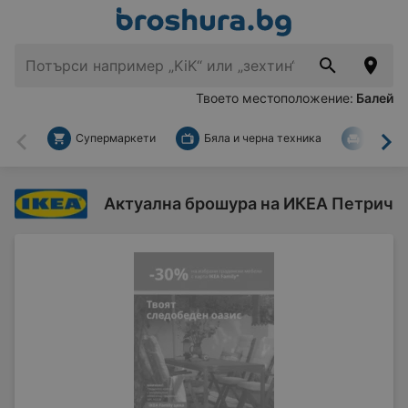
Твоето местоположение:
Балей
Супермаркети
Бяла и черна техника
За дом
Назад
На
Актуална брошура на ИКЕА Петрич