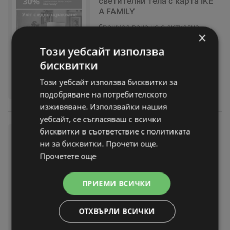
светителни тела с карта IKE
A FAMILY
брошура
вече не е актуална
×
Изтекла валидност на:
17-11-25
Този уебсайт използва
бисквитки
Този уебсайт използва бисквитки за
подобряване на потребителското
изживяване. Използвайки нашия
уебсайт, се съгласяваш с всички
бисквитки в съответствие с политиката
30% отстъпка на избрани св
ни за бисквитки. Прочети още.
ещи с IKEA Family
Прочетете още
брошура
вече не е актуална
Изтекла валидност на:
31-10-25
ПРИЕМИ ВСИЧКИ
ОТХВЪРЛИ ВСИЧКИ