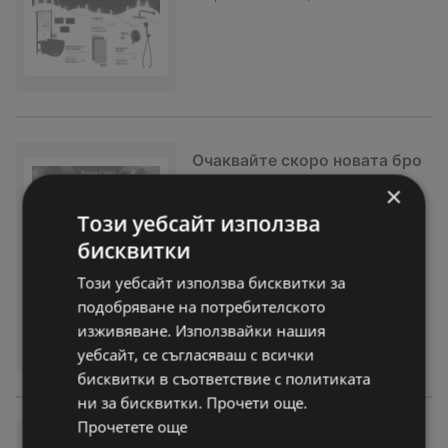
Очаквайте скоро новата бро
шура на Баня Стил!
×
брошура
вече не е актуална
Този уебсайт използва
Изтекла валидност на:
09-01-26
бисквитки
На разстояние:
7,14 km
Този уебсайт използва бисквитки за
подобряване на потребителското
изживяване. Използвайки нашия
уебсайт, се съгласяваш с всички
бисквитки в съответствие с политиката
ни за бисквитки. Прочети още.
Прочетете още
Коледна брошура от Баня Ст