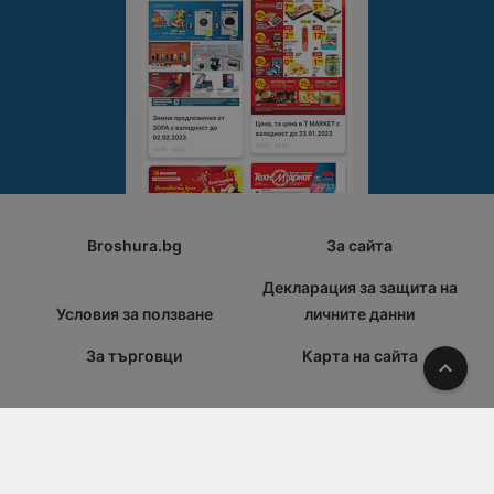
Broshura.bg
За сайта
Декларация за защита на
Условия за ползване
личните данни
За търговци
Карта на сайта
Наго