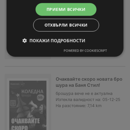
ил с валидност до 05.01.202
ПРИЕМИ ВСИЧКИ
5
брошура
вече не е актуална
Изтекла валидност на:
05-01-26
ОТХВЪРЛИ ВСИЧКИ
На разстояние:
7,14 km
ПОКАЖИ ПОДРОБНОСТИ
POWERED BY COOKIESCRIPT
Очаквайте скоро новата бро
шура на Баня Стил!
брошура
вече не е актуална
Изтекла валидност на:
05-12-25
На разстояние:
7,14 km