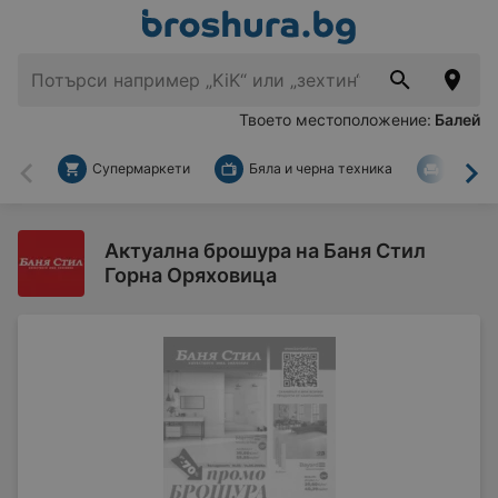
Твоето местоположение:
Балей
Супермаркети
Бяла и черна техника
За дом
Назад
На
Актуална брошура на Баня Стил
Горна Оряховица