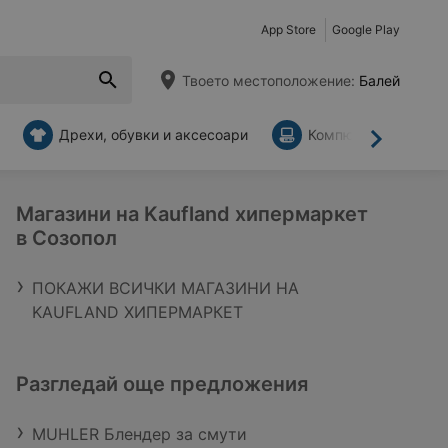
App Store
Google Play
Твоето местоположение:
Балей
Дрехи, обувки и аксесоари
Компютри и аксесо
Напред
Магазини на Kaufland хипермаркет
в Созопол
ПОКАЖИ ВСИЧКИ МАГАЗИНИ НА
KAUFLAND ХИПЕРМАРКЕТ
Разгледай още предложения
MUHLER Блендер за смути