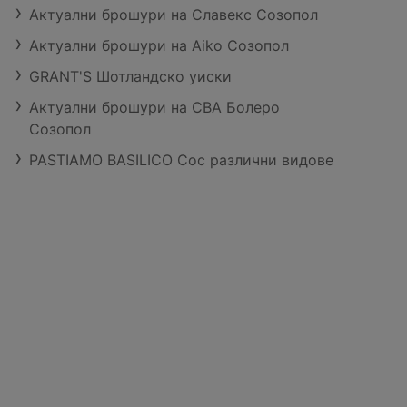
Актуални брошури на Славекс Созопол
Актуални брошури на Aiko Созопол
GRANT'S Шотландско уиски
Актуални брошури на CBA Болеро
Созопол
PASTIAMO BASILICO Сос различни видове