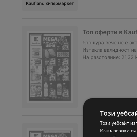
Kaufland хипермаркет
Топ оферти в Kau
брошура
вече не е ак
Изтекла валидност на
На разстояние:
21,32 
Този уебса
Този уебсайт из
Топ оферти в Kau
Използвайки наш