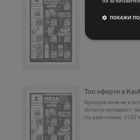
ни за бисквитки
брошура
вече не е ак
Изтекла валидност на
ПОКАЖИ ПО
На разстояние:
21,32 
Топ оферти в Kau
брошура
вече не е ак
Изтекла валидност на
На разстояние:
21,32 