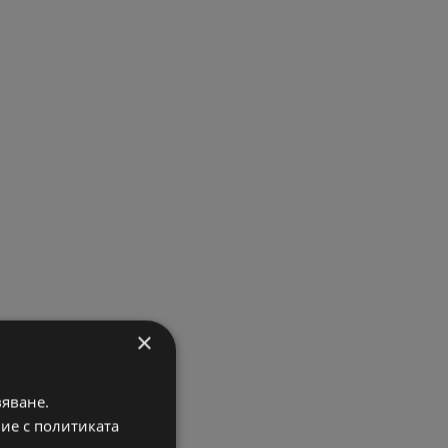
×
вяване.
вие с политиката