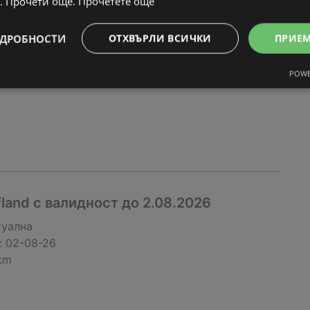
. Прочети още.
Прочетете още
туална
:
02-08-26
ДРОБНОСТИ
ОТХВЪРЛИ ВСИЧКИ
ПРИЕ
km
POWE
fland с валидност до 2.08.2026
туална
:
02-08-26
km