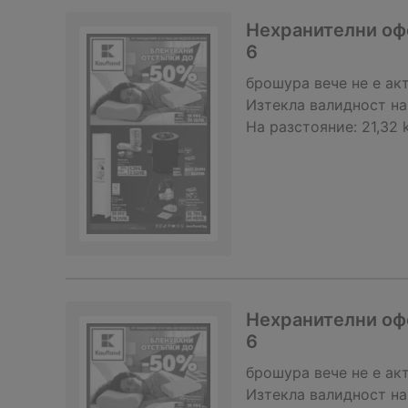
Нехранителни офе
6
брошура
вече не е ак
Изтекла валидност на
На разстояние:
21,32 
Нехранителни офе
6
брошура
вече не е ак
Изтекла валидност на