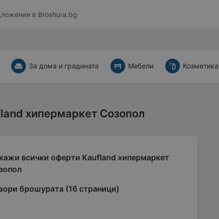
дложения в
Broshura.bg
За дома и градината
Мебели
Козметика
fland хипермаркет Созопол
кажи всички оферти Kaufland хипермаркет
зопол
вори брошурата (16 страници)