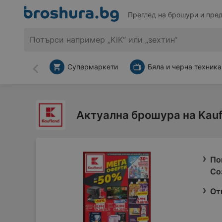
Преглед на брошури и пре
Супермаркети
Бяла и черна техника
Назад
Актуална брошура на Kau
По
Со
От