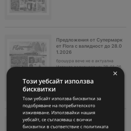
Предложения от Супермарк
ет Flora с валидност до 28.0
1.2026
брошура
вече не е актуална
Изтекла валидност на:
28-01-26
×
Този уебсайт използва
бисквитки
Този уебсайт използва бисквитки за
подобряване на потребителското
изживяване. Използвайки нашия
уебсайт, се съгласяваш с всички
Предложения от Супермарк
бисквитки в съответствие с политиката
ет Flora с валидност до 21.0