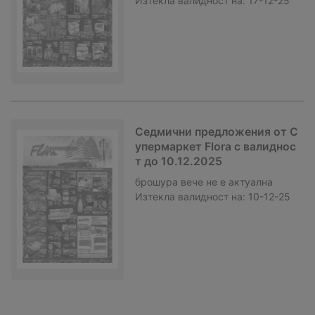
Изтекла валидност на:
17-12-25
Седмични предложения от С
упермаркет Flora с валиднос
т до 10.12.2025
брошура
вече не е актуална
Изтекла валидност на:
10-12-25