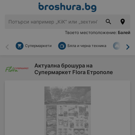
Твоето местоположение:
Балей
Супермаркети
Бяла и черна техника
За дом
Назад
На
Актуална брошура на
Супермаркет Flora Етрополе