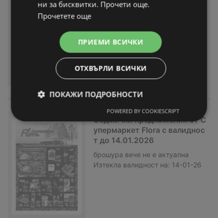
ни за бисквитки. Прочети още.
1.2026
Прочетете още
брошура
вече не е актуална
Изтекла валидност на:
21-01-26
ПРИЕМИ ВСИЧКИ
ОТХВЪРЛИ ВСИЧКИ
ПОКАЖИ ПОДРОБНОСТИ
POWERED BY COOKIESCRIPT
Седмични предложения от С
упермаркет Flora с валиднос
т до 14.01.2026
брошура
вече не е актуална
Изтекла валидност на:
14-01-26