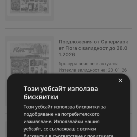
Предложения от Супермарк
ет Flora с валидност до 28.0
1.2026
брошура
вече не е актуална
Изтекла валидност на:
28-01-26
×
Този уебсайт използва
бисквитки
Този уебсайт използва бисквитки за
подобряване на потребителското
изживяване. Използвайки нашия
Предложения от Супермарк
уебсайт, се съгласяваш с всички
ет Flora с валидност до 21.0
бисквитки в съответствие с политиката