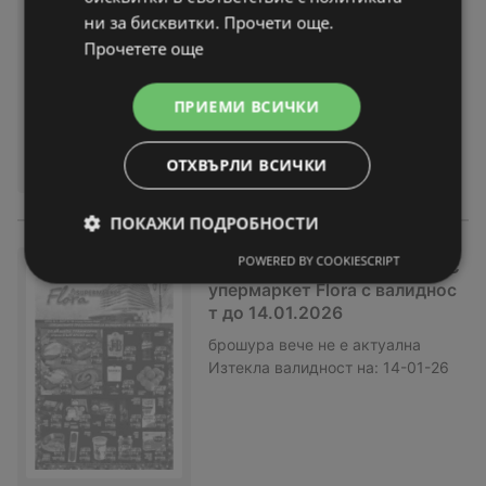
1.2026
ни за бисквитки. Прочети още.
брошура
вече не е актуална
Прочетете още
Изтекла валидност на:
21-01-26
ПРИЕМИ ВСИЧКИ
ОТХВЪРЛИ ВСИЧКИ
ПОКАЖИ ПОДРОБНОСТИ
POWERED BY COOKIESCRIPT
Седмични предложения от С
упермаркет Flora с валиднос
т до 14.01.2026
брошура
вече не е актуална
Изтекла валидност на:
14-01-26