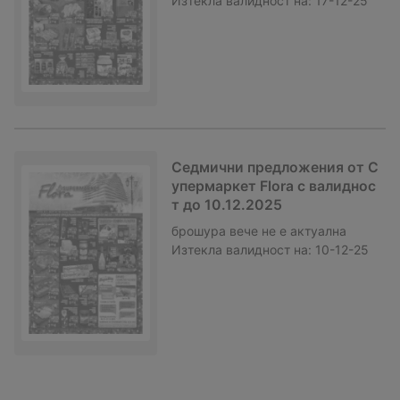
Изтекла валидност на:
17-12-25
Седмични предложения от С
упермаркет Flora с валиднос
т до 10.12.2025
брошура
вече не е актуална
Изтекла валидност на:
10-12-25