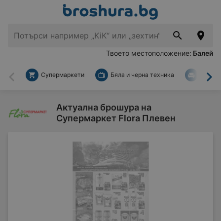
Твоето местоположение:
Балей
Супермаркети
Бяла и черна техника
За дом
Назад
На
Актуална брошура на
Супермаркет Flora Плевен