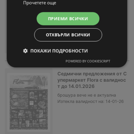
Прочетете още
1.2026
брошура
вече не е актуална
Изтекла валидност на:
21-01-26
ПРИЕМИ ВСИЧКИ
ОТХВЪРЛИ ВСИЧКИ
ПОКАЖИ ПОДРОБНОСТИ
POWERED BY COOKIESCRIPT
Седмични предложения от С
упермаркет Flora с валиднос
т до 14.01.2026
брошура
вече не е актуална
Изтекла валидност на:
14-01-26