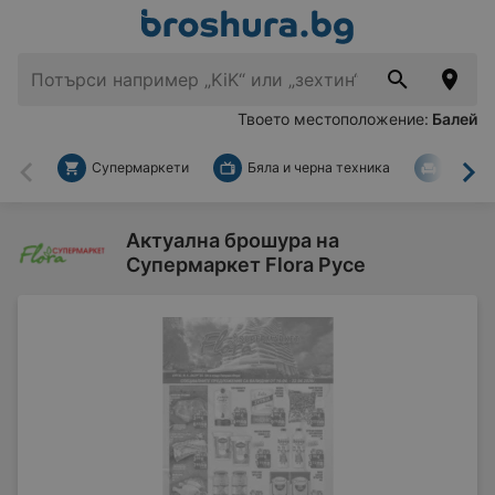
Твоето местоположение:
Балей
Супермаркети
Бяла и черна техника
За дом
Назад
На
Актуална брошура на
Супермаркет Flora Русе