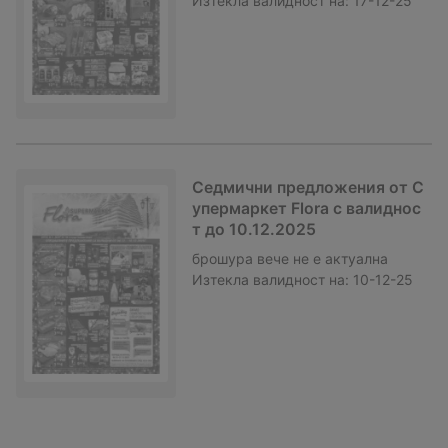
Изтекла валидност на:
17-12-25
Седмични предложения от С
упермаркет Flora с валиднос
т до 10.12.2025
брошура
вече не е актуална
Изтекла валидност на:
10-12-25