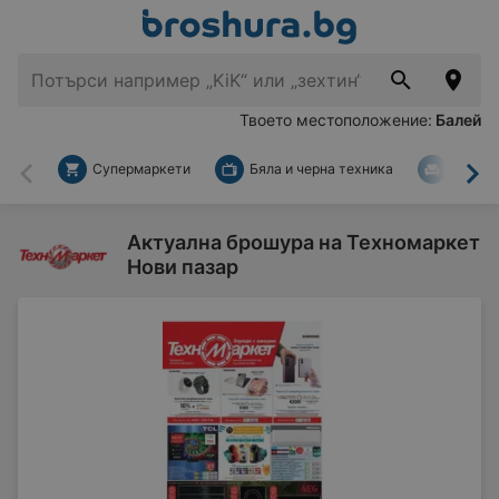
Твоето местоположение:
Балей
Супермаркети
Бяла и черна техника
За дом
Назад
На
Актуална брошура на Техномаркет
Нови пазар