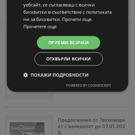
уебсайт, се съгласяваш с всички
бисквитки в съответствие с политиката
ни за бисквитки. Прочети още.
Прочетете още
Зареди с емоции в Техномар
ПРИЕМИ ВСИЧКИ
кет с валидност до 07.01.20
26
брошура
вече не е актуална
ОТХВЪРЛИ ВСИЧКИ
Изтекла валидност на:
07-01-26
На разстояние:
22,61 km
ПОКАЖИ ПОДРОБНОСТИ
POWERED BY COOKIESCRIPT
Предложения от Техномарк
ет с валидност до 07.01.202
6