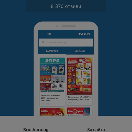
8 370 отзиви
Broshura.bg
За сайта