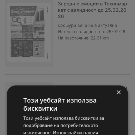
Зареди с емоции в Техномар
кет с валидност до 25.02.20
26
брошура
вече не е актуална
Изтекла валидност на:
25-02-26
На разстояние:
22,61 km
Зареди с емоции в Техномар
×
кет с валидност до 04.02.20
Този уебсайт използва
26
бисквитки
брошура
вече не е актуална
Изтекла валидност на:
04-02-26
Този уебсайт използва бисквитки за
На разстояние:
22,61 km
подобряване на потребителското
изживяване. Използвайки нашия