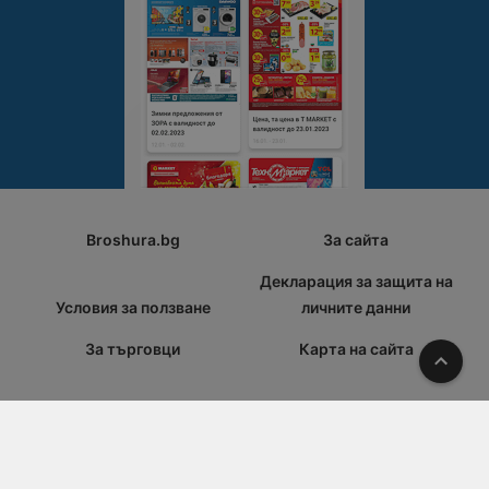
Broshura.bg
За сайта
Декларация за защита на
Условия за ползване
личните данни
За търговци
Карта на сайта
Наго