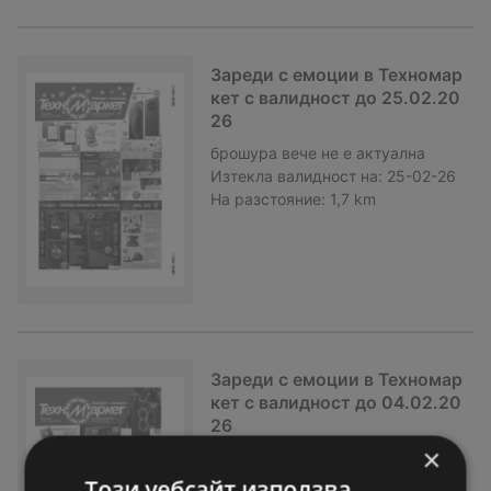
Зареди с емоции в Техномар
кет с валидност до 25.02.20
26
брошура
вече не е актуална
Изтекла валидност на:
25-02-26
На разстояние:
1,7 km
Зареди с емоции в Техномар
кет с валидност до 04.02.20
26
×
брошура
вече не е актуална
Изтекла валидност на:
04-02-26
Този уебсайт използва