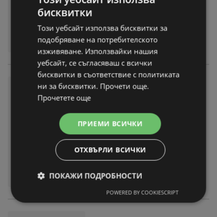
На разстояние:
1,7 km
бисквитки
Този уебсайт използва бисквитки за
подобряване на потребителското
изживяване. Използвайки нашия
уебсайт, се съгласяваш с всички
бисквитки в съответствие с политиката
Зареди с емоции в Техномар
ни за бисквитки. Прочети още.
кет с валидност до 07.01.20
Прочетете още
26
брошура
вече не е актуална
ПРИЕМИ ВСИЧКИ
Изтекла валидност на:
07-01-26
На разстояние:
1,7 km
ОТХВЪРЛИ ВСИЧКИ
ПОКАЖИ ПОДРОБНОСТИ
POWERED BY COOKIESCRIPT