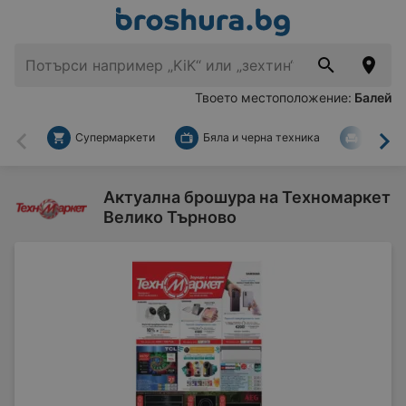
Твоето местоположение:
Балей
Супермаркети
Бяла и черна техника
За дом
Назад
На
Актуална брошура на Техномаркет
Велико Търново