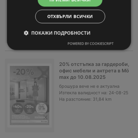
Изтекла валидност на:
07-09-25
На разстояние:
31,84 km
ОТХВЪРЛИ ВСИЧКИ
ПОКАЖИ ПОДРОБНОСТИ
POWERED BY COOKIESCRIPT
20% отстъпка за гардероби,
офис мебели и антрета в Mö
max до 10.08.2025
брошура
вече не е актуална
Изтекла валидност на:
24-08-25
На разстояние:
31,84 km