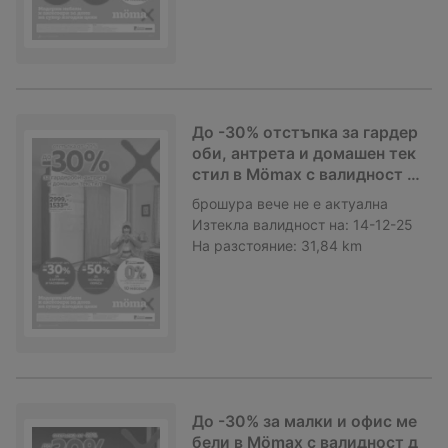
До -30% отстъпка за гардер
оби, антрета и домашен тек
стил в Mömax с валидност д
о 14.12.2025
брошура
вече не е актуална
Изтекла валидност на:
14-12-25
На разстояние:
31,84 km
До -30% за малки и офис ме
бели в Mömax с валидност д