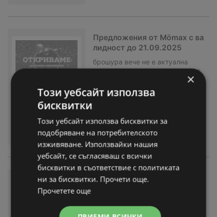
Предложения от Mömax с ва
лидност до 21.09.2025
брошура
вече не е актуална
Изтекла валидност на:
21-09-25
×
На разстояние:
31,84 km
Този уебсайт използва
бисквитки
Този уебсайт използва бисквитки за
подобряване на потребителското
изживяване. Използвайки нашия
уебсайт, се съгласяваш с всички
бисквитки в съответствие с политиката
20% отстъпка за холни гарн
ни за бисквитки. Прочети още.
итури и канапета а в Mömax
Прочетете още
до 07.09.2025
брошура
вече не е актуална
ПРИЕМИ ВСИЧКИ