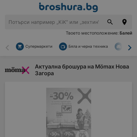
Твоето местоположение:
Балей
Супермаркети
Бяла и черна техника
За дом
Назад
На
Актуална брошура на Mömax Нова
Загора