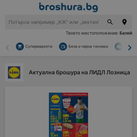
Твоето местоположение:
Балей
Супермаркети
Бяла и черна техника
За дом
Назад
На
Актуална брошура на ЛИДЛ Лозница