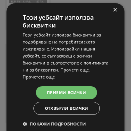
×
Този уебсайт използва
бисквитки
Този уебсайт използва бисквитки за
подобряване на потребителското
изживяване. Използвайки нашия
Седмични предложения от Л
уебсайт, се съгласяваш с всички
ИДЛ до 09.08.2026
бисквитки в съответствие с политиката
брошура
вече не е актуална
ни за бисквитки. Прочети още.
Изтекла валидност на:
09-08-26
Прочетете още
На разстояние:
14,13 km
ПРИЕМИ ВСИЧКИ
ОТХВЪРЛИ ВСИЧКИ
ПОКАЖИ ПОДРОБНОСТИ