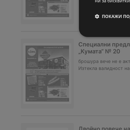
ни за бисквитки
ПОКАЖИ ПО
Специални предлож
„Кумата“ № 20
брошура
вече не е ак
Изтекла валидност на
Двойно повече на