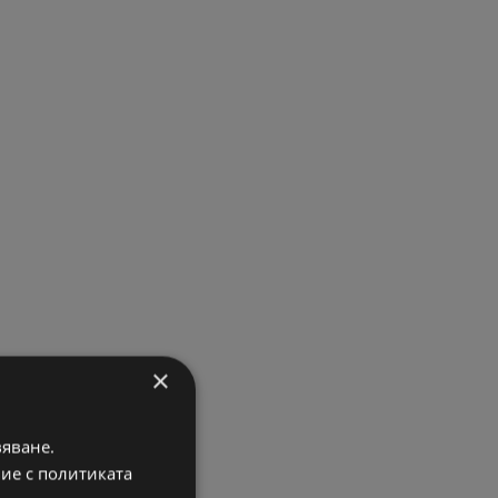
×
вяване.
вие с политиката