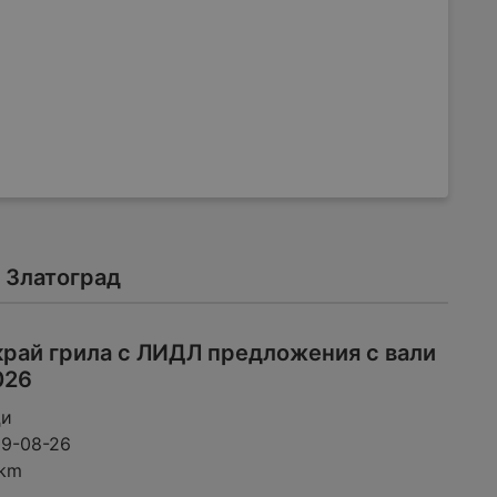
 Златоград
край грила с ЛИДЛ предложения с вали
026
ци
09-08-26
 km