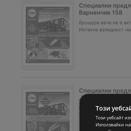
Специални предло
Варненчик 158
брошура
вече не е ак
Изтекла валидност на
Специални предлож
„Кумата“ № 20
Този уебса
брошура
вече не е ак
Изтекла валидност на
Този уебсайт из
Използвайки наш