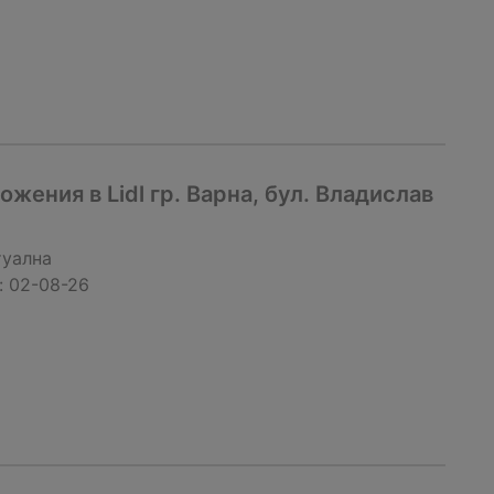
жения в Lidl гр. Варна, бул. Владислав
туална
:
02-08-26