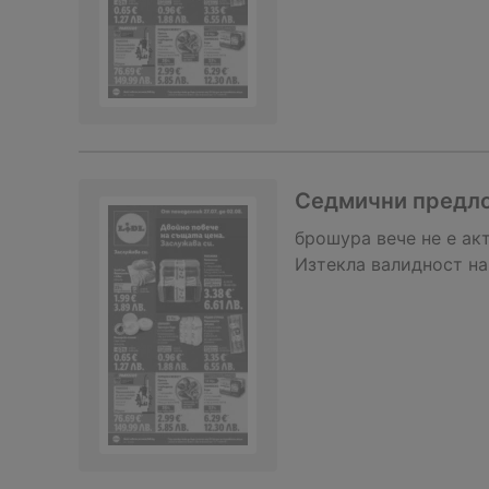
Седмични предло
брошура
вече не е ак
Изтекла валидност на