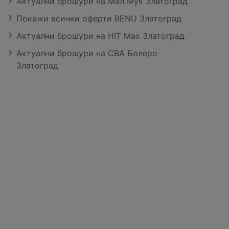
Актуални брошури на Мал Мук Златоград
Покажи всички оферти BENU Златоград
Актуални брошури на HIT Max Златоград
Актуални брошури на CBA Болеро
Златоград