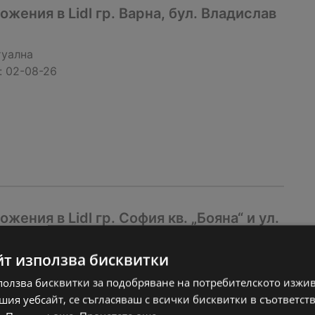
жения в Lidl гр. Варна, бул. Владислав
туална
:
02-08-26
ения в Lidl гр. София кв. „Бояна“ и ул.
йт използва бисквитки
туална
:
02-08-26
ползва бисквитки за подобряване на потребителското изжи
ия уебсайт, се съгласяваш с всички бисквитки в съответст