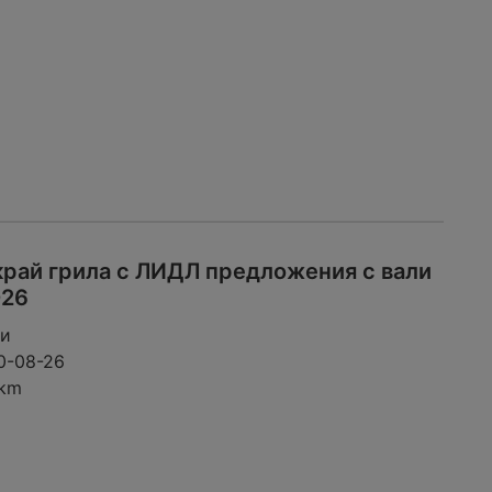
край грила с ЛИДЛ предложения с вали
026
ци
0-08-26
 km