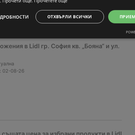
. Прочети още.
Прочетете още
ДРОБНОСТИ
ОТХВЪРЛИ ВСИЧКИ
ПРИЕ
POWE
ения в Lidl гр. София кв. „Бояна“ и ул.
туална
:
02-08-26
 същата цена за избрани продукти в Lidl