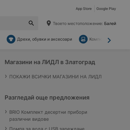
App Store
Google Play
Твоето местоположение:
Балей
Дрехи, обувки и аксесоари
Компютри и аксесо
Напред
Магазини на ЛИДЛ в Златоград
ПОКАЖИ ВСИЧКИ МАГАЗИНИ НА ЛИДЛ
Разгледай още предложения
BRIO Комплект десертни прибори
различни видове
Помпа за вода с USB зареждане