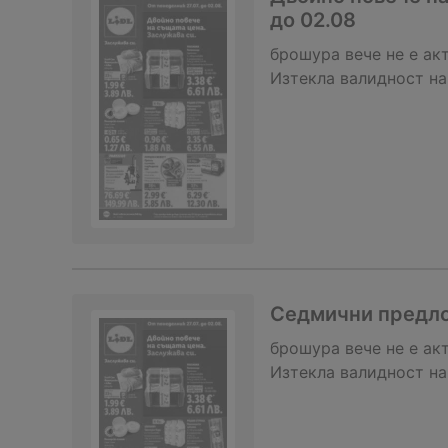
до 02.08
брошура
вече не е ак
Изтекла валидност на
Седмични предло
брошура
вече не е ак
Изтекла валидност на