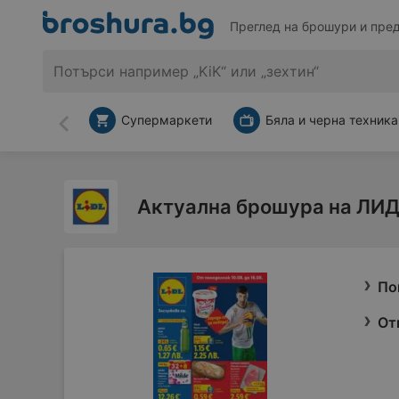
Преглед на брошури и пре
Супермаркети
Бяла и черна техника
Назад
Актуална брошура на ЛИД
По
От