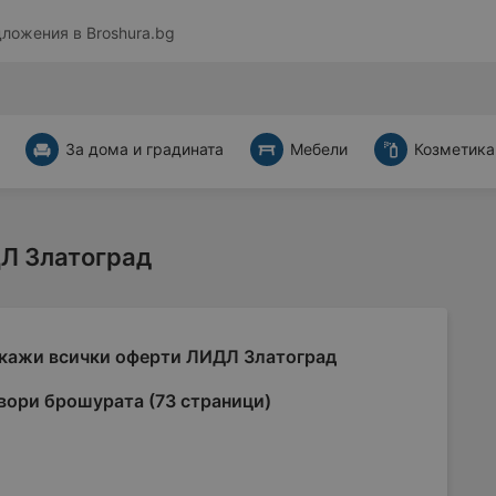
дложения в
Broshura.bg
За дома и градината
Мебели
Козметика
Л Златоград
кажи всички оферти ЛИДЛ Златоград
вори брошурата (73 страници)