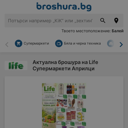
Твоето местоположение:
Балей
Супермаркети
Бяла и черна техника
За дом
Назад
На
Актуална брошура на Life
Супермаркети Априлци