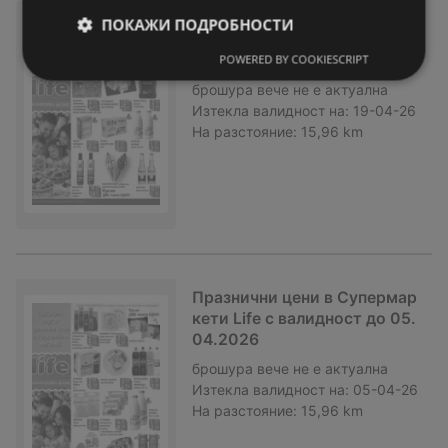
Великденски предложения о
ПОКАЖИ ПОДРОБНОСТИ
т Супермаркети Life с валид
POWERED BY COOKIESCRIPT
ност до 19.04.2026
брошура
вече не е актуална
Изтекла валидност на:
19-04-26
На разстояние:
15,96 km
Празнични цени в Супермар
кети Life с валидност до 05.
04.2026
брошура
вече не е актуална
Изтекла валидност на:
05-04-26
На разстояние:
15,96 km