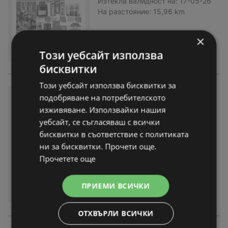
Изтекла валидност на:
17-05-26
На разстояние:
15,96 km
×
Този уебсайт използва
бисквитки
Този уебсайт използва бисквитки за
Свежи продукти и страхотн
подобряване на потребителското
и оферти в Супермаркети Lif
изживяване. Използвайки нашия
e с валидност до 03.05.2026
уебсайт, се съгласяваш с всички
брошура
вече не е актуална
бисквитки в съответствие с политиката
Изтекла валидност на:
03-05-26
ни за бисквитки. Прочети още.
На разстояние:
15,96 km
Прочетете още
ПРИЕМИ ВСИЧКИ
ОТХВЪРЛИ ВСИЧКИ