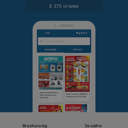
8 370 отзиви
Broshura.bg
За сайта