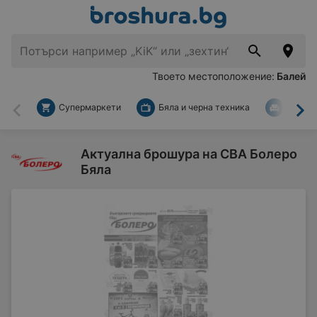
Твоето местоположение:
Балей
Супермаркети
Бяла и черна техника
За дом
Назад
На
Актуална брошура на CBA Болеро
Бяла