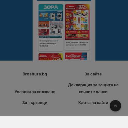
Broshura.bg
За сайта
Декларация за защита на
Условия за ползване
личните данни
За търговци
Карта на сайта
Наго