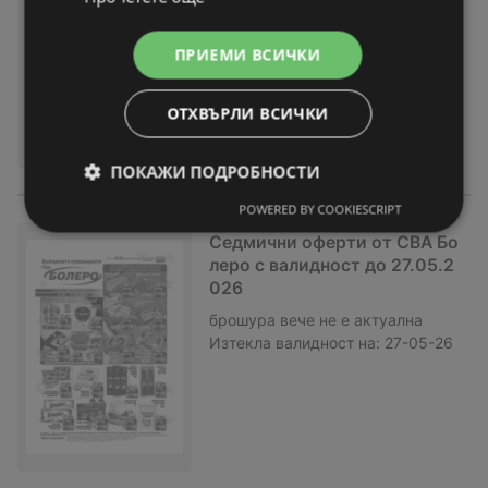
брошура
вече не е актуална
Изтекла валидност на:
03-06-26
ПРИЕМИ ВСИЧКИ
ОТХВЪРЛИ ВСИЧКИ
ПОКАЖИ ПОДРОБНОСТИ
POWERED BY COOKIESCRIPT
Седмични оферти от CBA Бо
леро с валидност до 27.05.2
026
брошура
вече не е актуална
Изтекла валидност на:
27-05-26