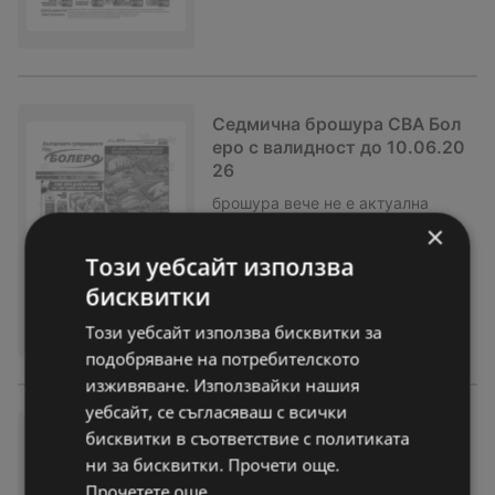
Седмична брошура CBA Бол
еро с валидност до 10.06.20
26
брошура
вече не е актуална
Изтекла валидност на:
10-06-26
×
Този уебсайт използва
бисквитки
Този уебсайт използва бисквитки за
подобряване на потребителското
изживяване. Използвайки нашия
уебсайт, се съгласяваш с всички
Седмична брошура от CBA Б
бисквитки в съответствие с политиката
олеро с валидност до 03.06.
ни за бисквитки. Прочети още.
2026
Прочетете още