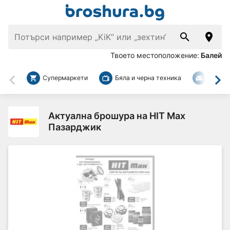
Твоето местоположение:
Балей
Супермаркети
Бяла и черна техника
За дом
Назад
На
Актуална брошура на HIT Max
Пазарджик