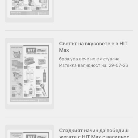
Светът на вкусовете е в HIT
Max
брошура
вече не е актуална
Изтекла валидност на:
29-07-26
Сладкият начин да победиш
жегата с HIT Max с валиднос