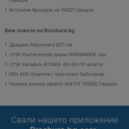
Актуални брошури на ЛИДЛ Свищов
Виж повече на Broshura.bg
Драцена Маргината Ø21 см
JYSK Разтегателен диван NORSMINDE син
JYSK Калъфка JESSIKA 40x60x10 асорти
KIDLAND Комплект пластилин Зъболекар
Покажи всички оферти АНГРО ТРЕЙД Свищов
Свали нашето приложение