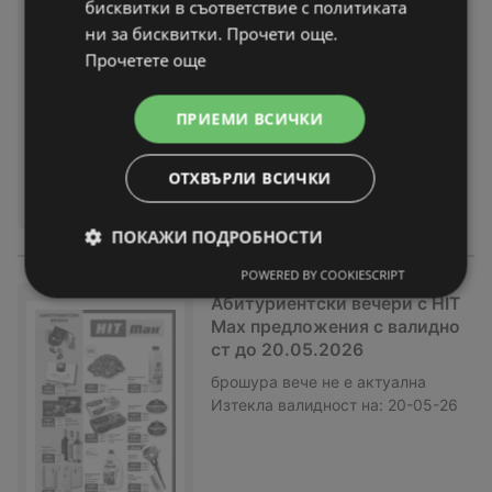
бисквитки в съответствие с политиката
трапеза в HIT Max с валидно
ни за бисквитки. Прочети още.
ст до 27.05.2026
Прочетете още
брошура
вече не е актуална
Изтекла валидност на:
27-05-26
ПРИЕМИ ВСИЧКИ
ОТХВЪРЛИ ВСИЧКИ
ПОКАЖИ ПОДРОБНОСТИ
POWERED BY COOKIESCRIPT
Абитуриентски вечери с HIT
Max предложения с валидно
ст до 20.05.2026
брошура
вече не е актуална
Изтекла валидност на:
20-05-26