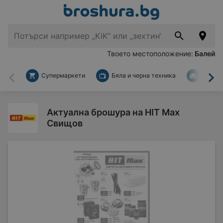
Твоето местоположение:
Балей
Супермаркети
Бяла и черна техника
За дом
Назад
На
Актуална брошура на HIT Max
Свищов