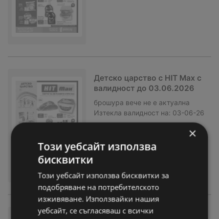
Детско царство с HIT Max с
валидност до 03.06.2026
брошура
вече не е актуална
Изтекла валидност на:
03-06-26
×
Този уебсайт използва
бисквитки
Този уебсайт използва бисквитки за
подобряване на потребителското
изживяване. Използвайки нашия
уебсайт, се съгласяваш с всички
Месни изкушения за вкусна