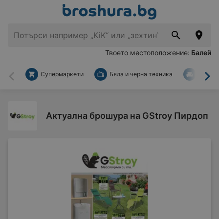
Твоето местоположение:
Балей
Супермаркети
Бяла и черна техника
За дом
Назад
На
Актуална брошура на GStroy Пирдоп