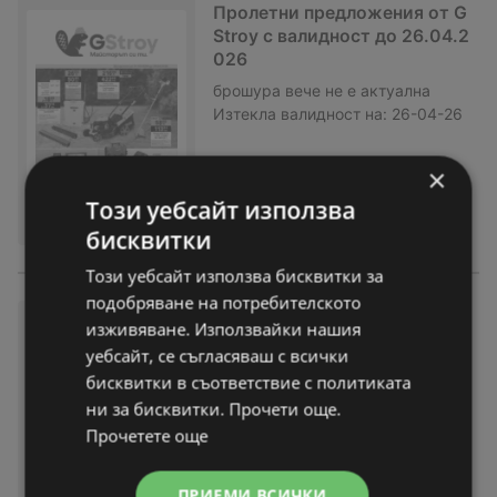
Пролетни предложения от G
Stroy с валидност до 26.04.2
026
брошура
вече не е актуална
Изтекла валидност на:
26-04-26
×
Този уебсайт използва
бисквитки
Този уебсайт използва бисквитки за
подобряване на потребителското
Предложения от GStroy с ва
изживяване. Използвайки нашия
лидност до 30.03.2026
уебсайт, се съгласяваш с всички
брошура
вече не е актуална
бисквитки в съответствие с политиката
Изтекла валидност на:
30-03-26
ни за бисквитки. Прочети още.
Прочетете още
ПРИЕМИ ВСИЧКИ