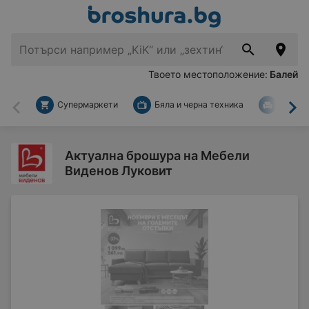
Твоето местоположение:
Балей
Супермаркети
Бяла и черна техника
За дом
Назад
На
Актуална брошура на Мебели
Виденов Луковит