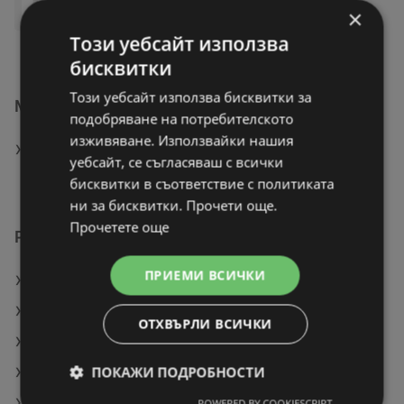
×
Този уебсайт използва
бисквитки
Този уебсайт използва бисквитки за
Магазини на Мебели Виденов в Луковит
подобряване на потребителското
изживяване. Използвайки нашия
ПОКАЖИ ВСИЧКИ МАГАЗИНИ НА МЕБЕЛИ
уебсайт, се съгласяваш с всички
ВИДЕНОВ
бисквитки в съответствие с политиката
ни за бисквитки. Прочети още.
Прочетете още
Разгледай още предложения
ПРИЕМИ ВСИЧКИ
Дизайнерска помощна масичка
Луксозно одеяло от вълна алпака
ОТХВЪРЛИ ВСИЧКИ
Модерен триместен диван
ПОКАЖИ ПОДРОБНОСТИ
Легло Тандем - сиво
Холна маса
POWERED BY COOKIESCRIPT