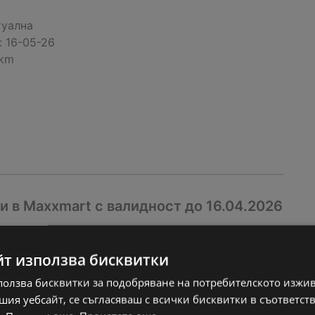
туална
:
16-05-26
 km
 в Мaxxmart с валидност до 16.04.2026
туална
:
16-04-26
йт използва бисквитки
 km
ползва бисквитки за подобряване на потребителското изжи
ия уебсайт, се съгласяваш с всички бисквитки в съответст