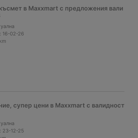
 късмет в Maxxmart с предложения вали
6
туална
:
16-02-26
 km
ие, супер цени в Maxxmart с валидност
туална
:
23-12-25