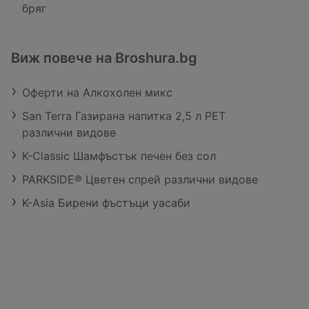
бряг
Виж повече на Broshura.bg
Оферти на Алкохолен микс
San Terra Газирана напитка 2,5 л РЕТ
различни видове
K-Classic Шамфъстък печен без сол
PARKSIDE® Цветен спрей различни видове
K-Asia Бирени фъстъци уасаби