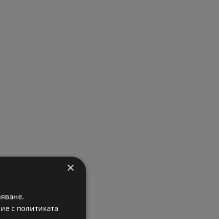
×
вяване.
вие с политиката