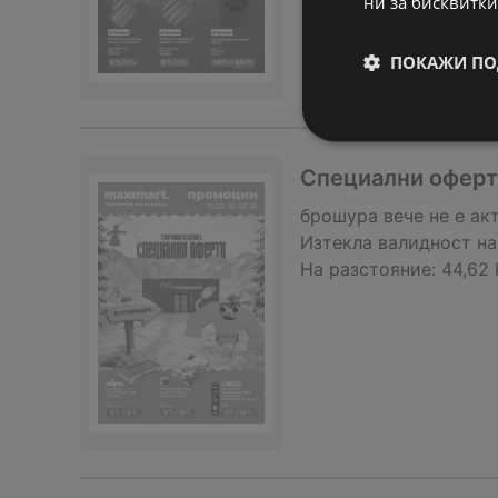
ни за бисквитки
ПОКАЖИ ПО
Специални оферти
брошура
вече не е ак
Изтекла валидност на
На разстояние:
44,62