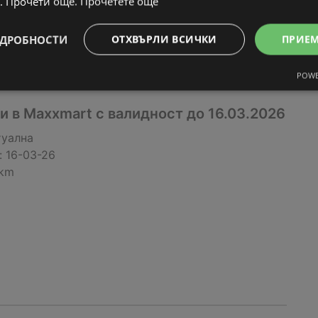
. Прочети още.
Прочетете още
ДРОБНОСТИ
ОТХВЪРЛИ ВСИЧКИ
ПРИЕ
POWE
 в Мaxxmart с валидност до 16.03.2026
туална
:
16-03-26
 km