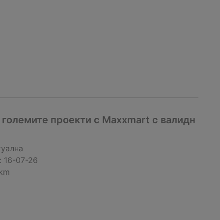
 големите проекти с Maxxmart с валидн
туална
:
16-07-26
 km