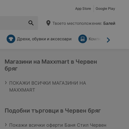
App Store
Google Play
Твоето местоположение:
Балей
Дрехи, обувки и аксесоари
Компютри и аксесо
Напред
Магазини на Maxxmart в Червен
бряг
ПОКАЖИ ВСИЧКИ МАГАЗИНИ НА
MAXXMART
Подобни търговци в Червен бряг
Покажи всички оферти Баня Стил Червен