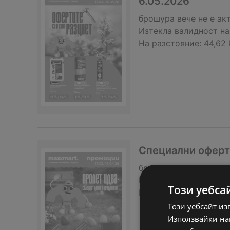
6.05.2026
брошура
вече не е ак
Изтекла валидност на
На разстояние:
44,62
Специални оферти
брошура
вече не е ак
Изтекла валидност на
Този уебса
На разстояние:
44,62
Този уебсайт из
Използвайки наш