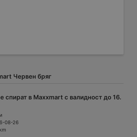
mart Червен бряг
е спират в Maxxmart с валидност до 16.
и
6-08-26
 km