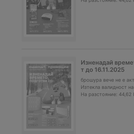
На разстояние:
44,62
Изненадай времет
т до 16.11.2025
брошура
вече не е ак
Изтекла валидност на
На разстояние:
44,62