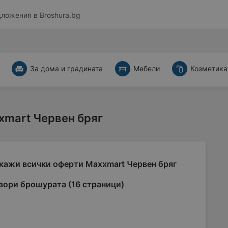
дложения в
Broshura.bg
За дома и градината
Мебели
Козметика
xmart Червен бряг
кажи всички оферти Maxxmart Червен бряг
вори брошурата (16 страници)