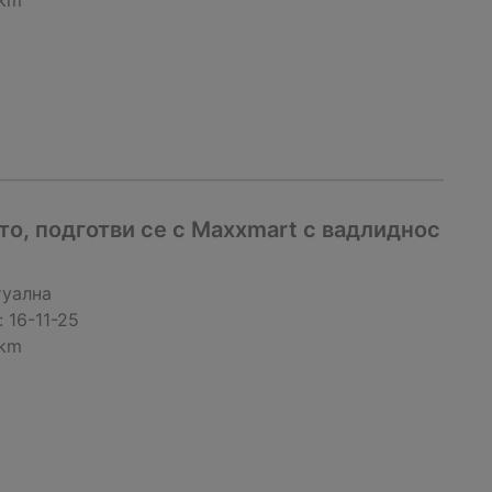
 km
о, подготви се с Maxxmart с вадлиднос
туална
:
16-11-25
 km