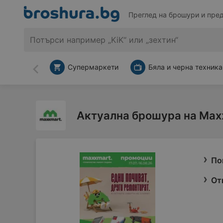
Преглед на брошури и пре
Супермаркети
Бяла и черна техника
Назад
Актуална брошура на Max
По
От