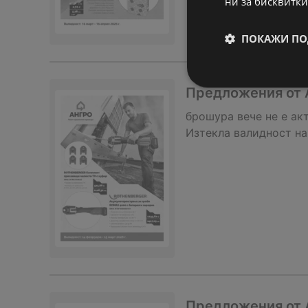
ни за бисквитки
ПОКАЖИ ПО
Предложения от 
брошура
вече не е ак
Изтекла валидност на
Предложения от 