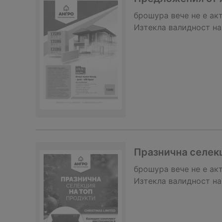
брошура
вече не е ак
Изтекла валидност на
Празнична селекц
брошура
вече не е ак
Изтекла валидност на