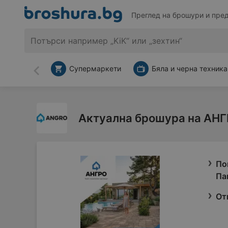
Преглед на брошури и пре
Супермаркети
Бяла и черна техника
Назад
Актуална брошура на АН
По
Па
От