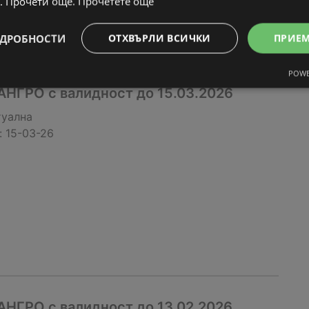
. Прочети още.
Прочетете още
ДРОБНОСТИ
ОТХВЪРЛИ ВСИЧКИ
ПРИЕ
POWE
АНГРО с валидност до 15.03.2026
туална
:
15-03-26
АНГРО с валидност до 13.02.2026