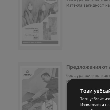
Изтекла валидност на
Предложения от 
брошура
вече не е ак
Изтекла валидност на
Този уебса
Този уебсайт из
Използвайки наш