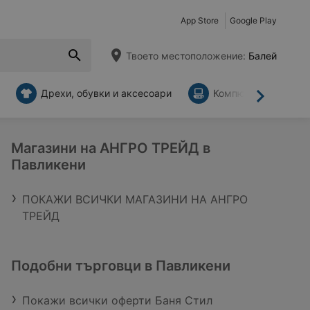
App Store
Google Play
Твоето местоположение:
Балей
Дрехи, обувки и аксесоари
Компютри и аксесо
Напред
Магазини на АНГРО ТРЕЙД в
Павликени
ПОКАЖИ ВСИЧКИ МАГАЗИНИ НА АНГРО
ТРЕЙД
Подобни търговци в Павликени
Покажи всички оферти Баня Стил