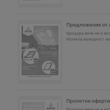
Предложения от 
брошура
вече не е ак
Изтекла валидност на
Пролетни оферти 
брошура
вече не е ак