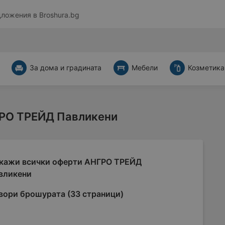
дложения в
Broshura.bg
За дома и градината
Мебели
Козметика
ГРО ТРЕЙД Павликени
кажи всички оферти АНГРО ТРЕЙД
вликени
вори брошурата (33 страници)