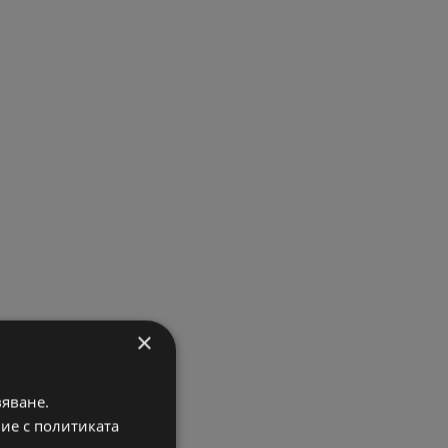
×
вяване.
вие с политиката