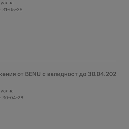
туална
:
31-05-26
ения от BENU с валидност до 30.04.202
туална
:
30-04-26