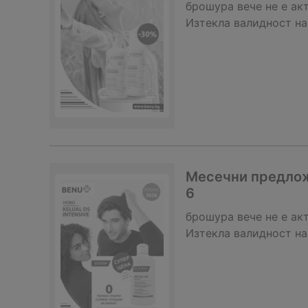
брошура
вече не е ак
Изтекла валидност на
Месечни предлож
6
брошура
вече не е ак
Изтекла валидност на