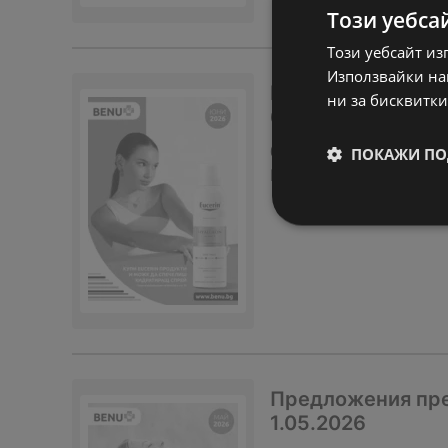
Този уебса
Този уебсайт из
Използвайки наш
Месечни предлож
ни за бисквитки
6
брошура
вече не е ак
ПОКАЖИ ПО
Изтекла валидност на
Предложения през
1.05.2026