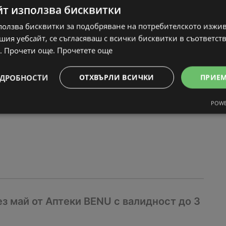
йт използва бисквитки
ползва бисквитки за подобряване на потребителското изжи
ия уебсайт, се съгласяваш с всички бисквитки в съответст
ения от BENU с валидност до 30.06.202
. Прочети още.
Прочетете още
туална
ДРОБНОСТИ
ОТХВЪРЛИ ВСИЧКИ
ПРИЕ
:
30-06-26
POWE
 май от Аптеки BENU с валидност до 3