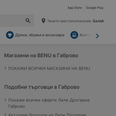
App Store
Google Play
Твоето местоположение:
Балей
Дрехи, обувки и аксесоари
Компютри и аксесо
Напред
Магазини на BENU в Габрово
ПОКАЖИ ВСИЧКИ МАГАЗИНИ НА BENU
Подобни търговци в Габрово
Покажи всички оферти Лили Дрогерие
Габрово
Актуални брошури на Лили Дрогерие