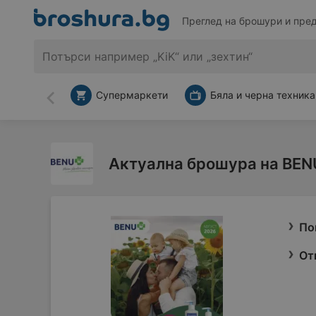
Преглед на брошури и пре
Супермаркети
Бяла и черна техника
Назад
Актуална брошура на BEN
По
От