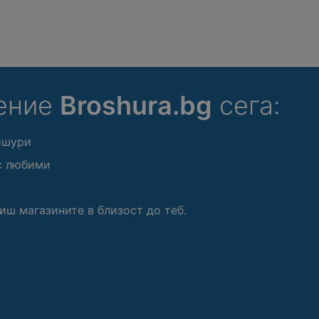
ение
Broshura.bg
сега:
ошури
с любими
иш магазините в близост до теб.