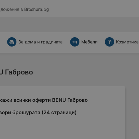
дложения в
Broshura.bg
За дома и градината
Мебели
Козметика
U Габрово
кажи всички оферти BENU Габрово
вори брошурата (24 страници)