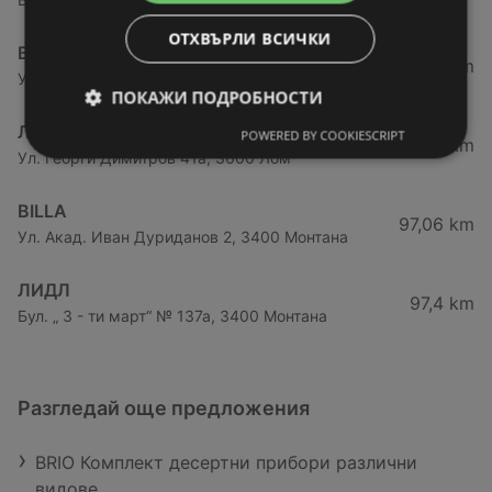
ОТХВЪРЛИ ВСИЧКИ
BILLA
28,72 km
Ул. „Райна Княгиня“ 3, 3700 Видин
ПОКАЖИ ПОДРОБНОСТИ
ЛИДЛ
POWERED BY COOKIESCRIPT
61,76 km
Ул. Георги Димитров 41а, 3600 Лом
BILLA
97,06 km
Ул. Акад. Иван Дуриданов 2, 3400 Монтана
ЛИДЛ
97,4 km
Бул. „ 3 - ти март“ № 137а, 3400 Монтана
Разгледай още предложения
BRIO Комплект десертни прибори различни
видове