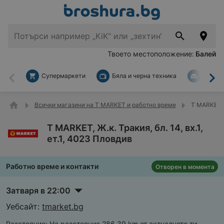
Твоето местоположение:
Балей
Супермаркети
Бяла и черна техника
За дом
Назад
На
Всички магазини на T MARKET и работно време
T MARKET, Ж
T MARKET, Ж.к. Тракия, бл. 14, вх.1,
ет.1, 4023 Пловдив
Работно време и контакти
Отворен в момента
Затваря в 22:00
Уебсайт:
tmarket.bg
Разстояние:
На разстояние 286,39 km от актуалното ти