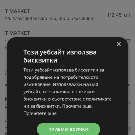
T MARKET
112,45 km
Ул. Александровскa 65б, 3500 Берковица
T MARKET
129,57 km
Ж.к. Дъбника, кв. 119, комплекс рум, 3005
×
Враца
Този уебсайт използва
бисквитки
Този уебсайт използва бисквитки за
Други магазини от категория Супермаркети
подобряване на потребителското
изживяване. Използвайки нашия
АДРЕС
РАЗСТОЯНИЕ
уебсайт, се съгласяваш с всички
бисквитки в съответствие с политиката
Kaufland хипермаркет
27,69 km
ни за бисквитки. Прочети още.
Бул. Панония № 41, 3700 Видин
Прочетете още
ЛИДЛ
27,78 km
Ул. „Академик Стефан Младенов“ № 20, 3700
ПРИЕМИ ВСИЧКИ
Видин