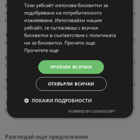
Този уебсайт използва бисквитки за
ЛИДЛ
подобряване на потребителското
27,78 km
Ул. „Академик Стефан Младенов“ № 20, 3700
изживяване. Използвайки нашия
Видин
уебсайт, се съгласяваш с всички
бисквитки в съответствие с политиката
T MARKET
28,91 km
ни за бисквитки. Прочети още.
Ул. Железничарска № 19, 3700 Видин
Прочетете още
ЛИДЛ
61,76 km
Ул. Георги Димитров 41а, 3600 Лом
ПРИЕМИ ВСИЧКИ
T MARKET
ОТХВЪРЛИ ВСИЧКИ
62,74 km
Упи Iii в кв. 97, ул. аспарух № 13, 3600 Лом
ПОКАЖИ ПОДРОБНОСТИ
T MARKET
97,2 km
Бул. Ген. Арнолди 6, 3405 Монтана
POWERED BY COOKIESCRIPT
Разгледай още предложения