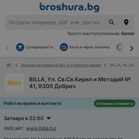
Твоето местоположение:
Балей
Супермаркети
Бяла и черна техника
За дом
Назад
На
Всички магазини на BILLA и работно време
BILLA, Ул. Св.
BILLA, Ул. Св.Св.Кирил и Методий №
41, 9300 Добрич
Работно време и контакти
Отворен в момента
Затваря в 22:00
Уебсайт:
www.billa.bg
Разстояние:
На разстояние 420,54 km от актуалното ти