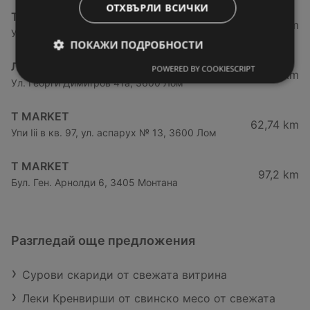
ОТХВЪРЛИ ВСИЧКИ
T MARKET
28,91 km
Ул. Железничарска № 19, 3700 Видин
ПОКАЖИ ПОДРОБНОСТИ
ЛИДЛ
POWERED BY COOKIESCRIPT
61,76 km
Ул. Георги Димитров 41а, 3600 Лом
T MARKET
62,74 km
Упи Iii в кв. 97, ул. аспарух № 13, 3600 Лом
T MARKET
97,2 km
Бул. Ген. Арнолди 6, 3405 Монтана
Разгледай още предложения
Сурови скариди от свежата витрина
Леки Кренвирши от свинско месо от свежата