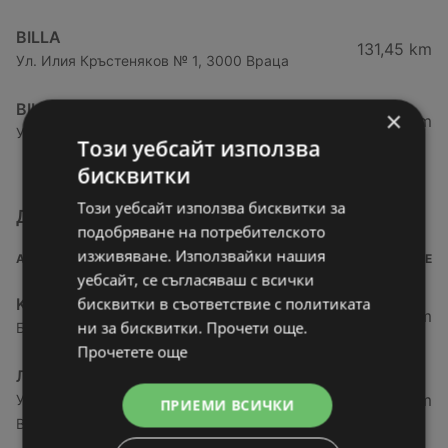
BILLA
131,45 km
Ул. Илия Кръстеняков № 1, 3000 Враца
BILLA
×
132,99 km
Ул. Кръстьо Бързаков 14а, 3001 Враца
Този уебсайт използва
бисквитки
Този уебсайт използва бисквитки за
Други магазини от категория Супермаркети
подобряване на потребителското
изживяване. Използвайки нашия
АДРЕС
РАЗСТОЯНИЕ
уебсайт, се съгласяваш с всички
бисквитки в съответствие с политиката
Kaufland хипермаркет
27,69 km
ни за бисквитки. Прочети още.
Бул. Панония № 41, 3700 Видин
Прочетете още
ЛИДЛ
27,78 km
Ул. „Академик Стефан Младенов“ № 20, 3700
ПРИЕМИ ВСИЧКИ
Видин