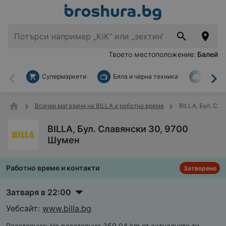
Твоето местоположение:
Балей
Супермаркети
Бяла и черна техника
За дом
Назад
На
Всички магазини на BILLA и работно време
BILLA, Бул. Сл
BILLA, Бул. Славянски 30, 9700
Шумен
Работно време и контакти
Затворено
Затваря в 22:00
Уебсайт:
www.billa.bg
Разстояние:
На разстояние 359,04 km от актуалното ти