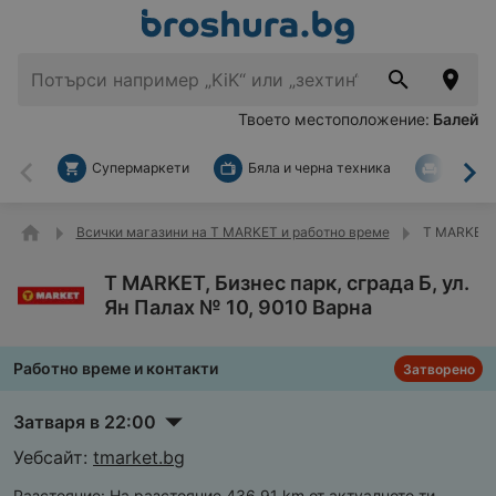
Твоето местоположение:
Балей
Супермаркети
Бяла и черна техника
За дом
Назад
На
Всички магазини на T MARKET и работно време
T MARKET, 
T MARKET, Бизнес парк, сграда Б, ул.
Ян Палах № 10, 9010 Варна
Работно време и контакти
Затворено
Затваря в 22:00
Уебсайт:
tmarket.bg
Разстояние:
На разстояние 436,91 km от актуалното ти