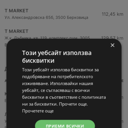
T MARKET
112,45 km
Ул. Александровскa 65б, 3500 Берковица
T MARKET
129,57 km
Ж.к. Дъбника, кв. 119, комплекс рум, 3005
×
Враца
Този уебсайт използва
бисквитки
Други магазини от категория Супермаркети
Този уебсайт използва бисквитки за
подобряване на потребителското
АДРЕС
РАЗСТОЯНИЕ
изживяване. Използвайки нашия
уебсайт, се съгласяваш с всички
Kaufland хипермаркет
бисквитки в съответствие с политиката
27,69 km
Бул. Панония № 41, 3700 Видин
ни за бисквитки. Прочети още.
Прочетете още
ЛИДЛ
27,78 km
Ул. „Академик Стефан Младенов“ № 20, 3700
ПРИЕМИ ВСИЧКИ
Видин