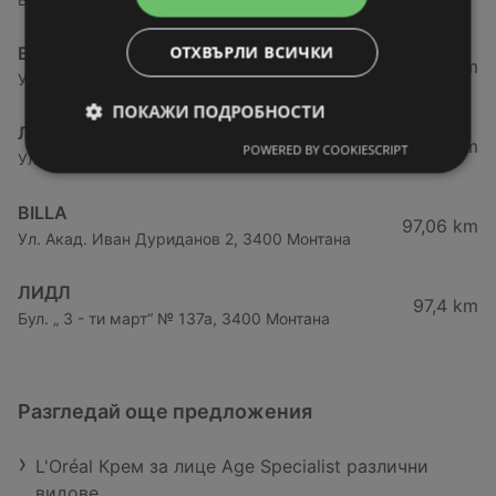
ОТХВЪРЛИ ВСИЧКИ
BILLA
28,72 km
Ул. „Райна Княгиня“ 3, 3700 Видин
ПОКАЖИ ПОДРОБНОСТИ
ЛИДЛ
61,76 km
POWERED BY COOKIESCRIPT
Ул. Георги Димитров 41а, 3600 Лом
BILLA
97,06 km
Ул. Акад. Иван Дуриданов 2, 3400 Монтана
ЛИДЛ
97,4 km
Бул. „ 3 - ти март“ № 137а, 3400 Монтана
Разгледай още предложения
L'Oréal Крем за лице Age Specialist различни
видове