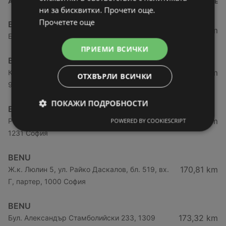
АДРЕС
РАЗСТОЯНИЕ
ни за бисквитки. Прочети още.
Прочетете още
BENU
169,26 km
Бул. Ломско Шосе бл. 631, ет.1, 1231 София
ПРИЕМИ ВСИЧКИ
BENU
169,37 km
Кауфланд, жк. Люлин 3, бул. Царица Йоанна
ОТХВЪРЛИ ВСИЧКИ
97, 1343 София
ПОКАЖИ ПОДРОБНОСТИ
BENU
170,67 km
Район Надежда, бул. Ломско шосе , вх. Ж 172,
POWERED BY COOKIESCRIPT
1231 София
BENU
170,81 km
Ж.к. Люлин 5, ул. Райко Даскалов, бл. 519, вх.
Г, партер, 1000 София
BENU
173,32 km
Бул. Александър Стамболийски 233, 1309