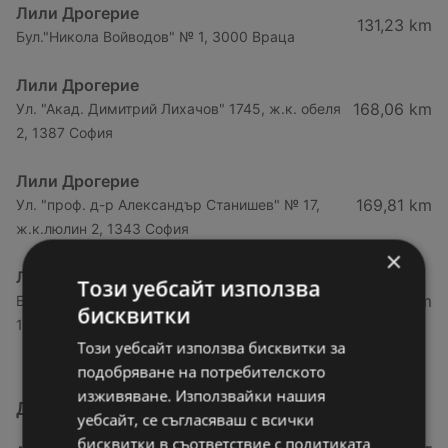
Лили Дрогерие
131,23 km
Бул."Никола Войводов" № 1, 3000 Враца
Лили Дрогерие
168,06 km
Ул. "Акад. Димитрий Лихачов" 1745, ж.к. обеля
2, 1387 София
Лили Дрогерие
169,81 km
Ул. "проф. д-р Александър Станишев" № 17,
ж.к.люлин 2, 1343 София
×
Лили Дрогерие
Този уебсайт използва
169,9 km
Бул."Генерал Никола Жеков" до бл. 12 (цба),
бисквитки
1231 София
Този уебсайт използва бисквитки за
подобряване на потребителското
изживяване. Използвайки нашия
Други магазини от категория Козметика
уебсайт, се съгласяваш с всички
бисквитки в съответствие с политиката