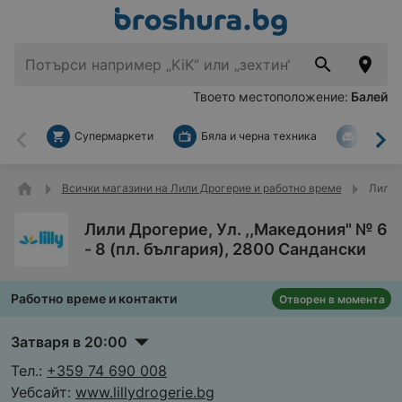
Твоето местоположение:
Балей
Супермаркети
Бяла и черна техника
За дом
Назад
На
Всички магазини на Лили Дрогерие и работно време
Лили Д
Лили Дрогерие, Ул. ,,Македония" № 6
- 8 (пл. българия), 2800 Сандански
Работно време и контакти
Отворен в момента
Затваря в 20:00
Тел.:
+359 74 690 008
Уебсайт:
www.lillydrogerie.bg