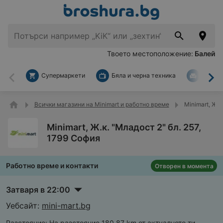
Твоето местоположение:
Балей
Супермаркети
Бяла и черна техника
За дом
Назад
На
Всички магазини на Minimart и работно време
Minimart, Ж.к
Minimart, Ж.к. "Младост 2" бл. 257,
1799 София
Работно време и контакти
Отворен в момента
Затваря в 22:00
Уебсайт:
mini-mart.bg
Разстояние:
На разстояние 180,87 km от актуалното ти