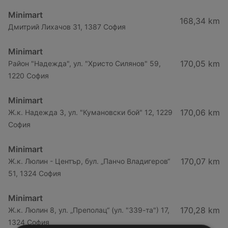
Minimart
168,34 km
Дмитрий Лихачов 31, 1387 София
Minimart
170,05 km
Район "Надежда", ул. "Христо Силянов" 59,
1220 София
Minimart
170,06 km
Ж.к. Надежда 3, ул. "Кумановски бой" 12, 1229
София
Minimart
170,07 km
Ж.к. Люлин - Център, бул. „Панчо Владигеров“
51, 1324 София
Minimart
170,28 km
Ж.к. Люлин 8, ул. „Преполац“ (ул. "339-та") 17,
1324 София