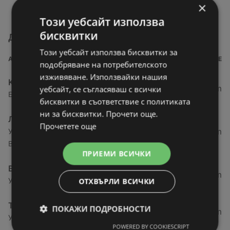
×
Този уебсайт използва
бисквитки
Други магазини от категория Супермаркети
Този уебсайт използва бисквитки за
АДРЕС
РАЗСТОЯНИЕ
подобряване на потребителското
изживяване. Използвайки нашия
Kaufland хипермаркет
27,69 km
уебсайт, се съгласяваш с всички
Бул. Панония № 41, 3700 Видин
бисквитки в съответствие с политиката
ни за бисквитки. Прочети още.
ЛИДЛ
Прочетете още
27,78 km
Ул. „Академик Стефан Младенов“ № 20, 3700
Видин
ПРИЕМИ ВСИЧКИ
BILLA
28,72 km
Ул. „Райна Княгиня“ 3, 3700 Видин
ОТХВЪРЛИ ВСИЧКИ
T MARKET
ПОКАЖИ ПОДРОБНОСТИ
28,91 km
Ул. Железничарска № 19, 3700 Видин
POWERED BY COOKIESCRIPT