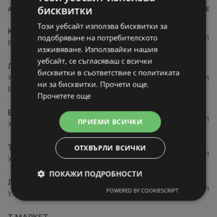
бисквитки
АДРЕС
РАЗСТОЯНИЕ
Този уебсайт използва бисквитки за
Kaufland хипермаркет
27,69 km
подобряване на потребителското
Бул. Панония № 41, 3700 Видин
изживяване. Използвайки нашия
уебсайт, се съгласяваш с всички
ЛИДЛ
бисквитки в съответствие с политиката
27,78 km
Ул. „Академик Стефан Младенов“ № 20, 3700
ни за бисквитки. Прочети още.
Видин
Прочетете още
BILLA
28,72 km
ПРИЕМИ ВСИЧКИ
Ул. „Райна Княгиня“ 3, 3700 Видин
T MARKET
ОТХВЪРЛИ ВСИЧКИ
28,91 km
Ул. Железничарска № 19, 3700 Видин
ПОКАЖИ ПОДРОБНОСТИ
ЛИДЛ
61,76 km
POWERED BY COOKIESCRIPT
Ул. Георги Димитров 41а, 3600 Лом