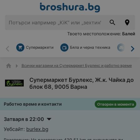
Твоето местоположение:
Балей
Супермаркети
Бяла и черна техника
За дом
Назад
На
Всички магазини на Супермаркет Бурлекс и работно време
Супермаркет Бурлекс, Ж.к. Чайка до
блок 68, 9005 Варна
Работно време и контакти
Отворен в момента
Затваря в 22:00
Уебсайт:
burlex.bg
Разстояние:
На разстояние 439,51 km от актуалното ти