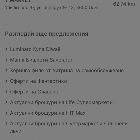
T MARKET
62,74 km
Упи Iii в кв. 97, ул. аспарух № 13, 3600 Лом
Разгледай още предложения
Luminarc Купа Diwali
Marini Бишкоти Savoiardi
Херинга филе от витрина на самообслужване
Оферти на Фантастико
Оферти на Славекс
Актуални брошури на Life Супермаркети
Актуални брошури на HIT Max
Актуални брошури на Супермаркети Слънчеви
лъчи