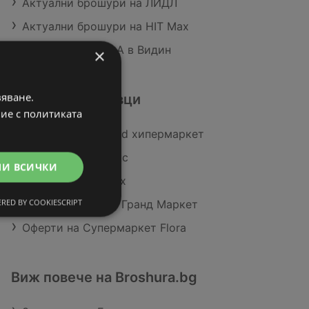
Актуални брошури на ЛИДЛ
Актуални брошури на HIT Max
Магазини на BILLA в Видин
×
вяване.
Подобни търговци
вие с политиката
Оферти на Kaufland хипермаркет
Оферти на Славекс
МИ ВСИЧКИ
Оферти на HIT Max
RED BY COOKIESCRIPT
Оферти на Жанет Гранд Маркет
Оферти на Супермаркет Flora
Виж повече на Broshura.bg