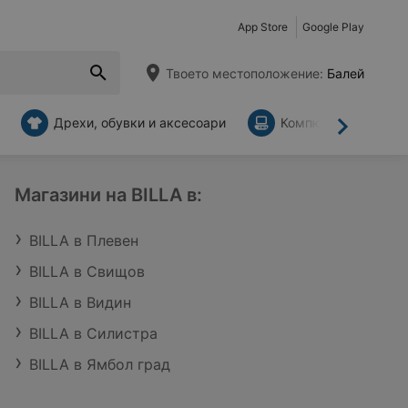
App Store
Google Play
Твоето местоположение:
Балей
Дрехи, обувки и аксесоари
Компютри и аксесо
Напред
Магазини на BILLA в:
BILLA в Плевен
BILLA в Свищов
BILLA в Видин
BILLA в Силистра
BILLA в Ямбол град