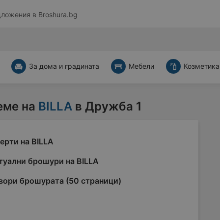
дложения в
Broshura.bg
За дома и градината
Мебели
Козметика
еме на
BILLA
в Дружба 1
ерти на BILLA
туални брошури на BILLA
вори брошурата (50 страници)