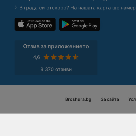
В града си отскоро? На нашата карта ще намер
Отзив за приложението
4,6
8 370 отзиви
Broshura.bg
За сайта
Усл