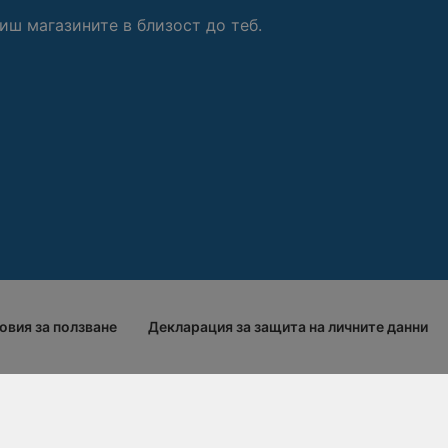
иш магазините в близост до теб.
овия за ползване
Декларация за защита на личните данни