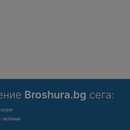
ение
Broshura.bg
сега:
ошури
с любими