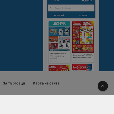
За търговци
Карта на сайта
Наго