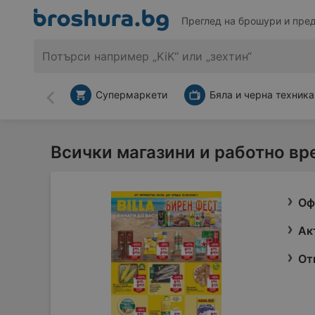
Преглед на брошури и пре
Супермаркети
Бяла и черна техника
Назад
Всички магазини и работно вр
Оф
Ак
От