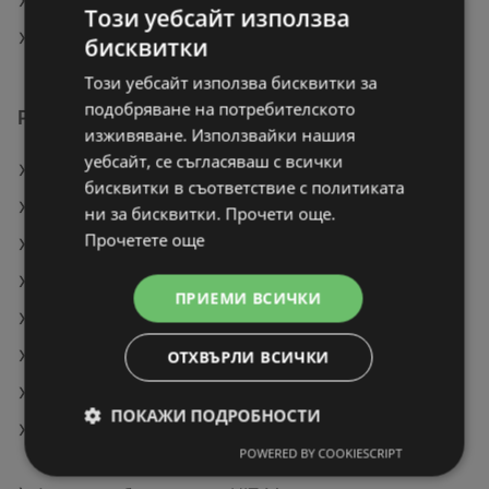
BILLA в Благоевград
Този уебсайт използва
BILLA в Пирдоп
бисквитки
Този уебсайт използва бисквитки за
подобряване на потребителското
Разгледай още предложения
изживяване. Използвайки нашия
уебсайт, се съгласяваш с всички
MUHLER Блендер за смути
бисквитки в съответствие с политиката
Crown Минифурна
ни за бисквитки. Прочети още.
Прочетете още
PLATINIUM Водка 37,5% vol
Оферти на BILLA
ПРИЕМИ ВСИЧКИ
Оферти на ЛИДЛ
Оферти на Stop4eto
ОТХВЪРЛИ ВСИЧКИ
Актуални брошури на Жанет Гранд Маркет
ПОКАЖИ ПОДРОБНОСТИ
Актуални брошури на Супермаркети Слънчеви
POWERED BY COOKIESCRIPT
лъчи