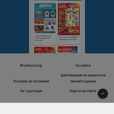
Broshura.bg
За сайта
Декларация за защита на
Условия за ползване
личните данни
За търговци
Карта на сайта
Наго