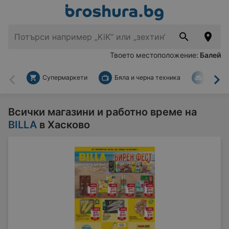
Твоето местоположение:
Балей
Супермаркети
Бяла и черна техника
За дом
Назад
На
Всички магазини и работно време на
BILLA
в Хасково