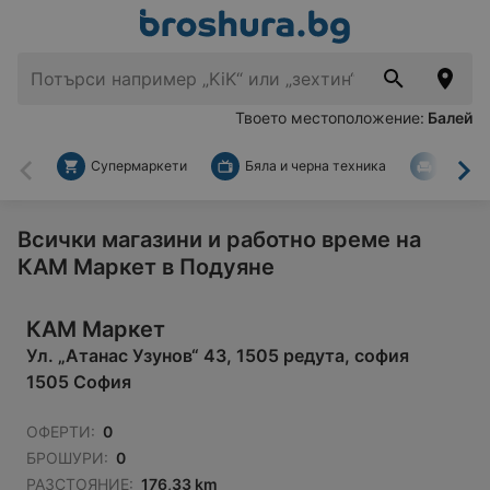
Твоето местоположение:
Балей
Супермаркети
Бяла и черна техника
За дом
Назад
На
Всички магазини и работно време на
КАМ Маркет в Подуяне
КАМ Маркет
Ул. „Атанас Узунов“ 43, 1505 редута, софия
1505 София
ОФЕРТИ:
0
БРОШУРИ:
0
РАЗСТОЯНИЕ:
176,33 km