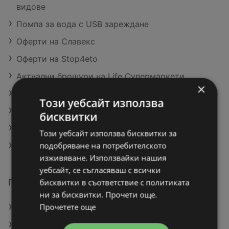
видове
Помпа за вода с USB зареждане
Оферти на Славекс
Оферти на Stop4eto
Актуални брошури на Life Супермаркети
×
Актуални брошури на Фантастико
Този уебсайт използва
Актуални брошури на Жанет Гранд Маркет
бисквитки
Актуални брошури на CBA Болеро
Този уебсайт използва бисквитки за
подобряване на потребителското
Актуални брошури на T MARKET
изживяване. Използвайки нашия
уебсайт, се съгласяваш с всички
бисквитки в съответствие с политиката
Подобни търговци
ни за бисквитки. Прочети още.
Прочетете още
Оферти на ЛИДЛ
Оферти на Kaufland хипермаркет