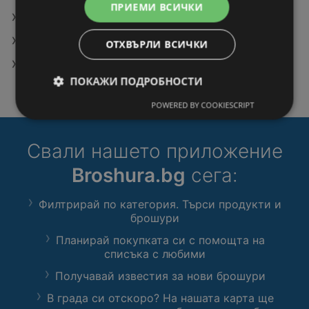
ПРИЕМИ ВСИЧКИ
Оферти на Life Супермаркети
Оферти на CBA Болеро
ОТХВЪРЛИ ВСИЧКИ
Оферти на Жанет Гранд Маркет
ПОКАЖИ ПОДРОБНОСТИ
POWERED BY COOKIESCRIPT
Свали нашето приложение
Broshura.bg
сега:
Филтрирай по категория. Търси продукти и
брошури
Планирай покупката си с помощта на
списъка с любими
Получавай известия за нови брошури
В града си отскоро? На нашата карта ще