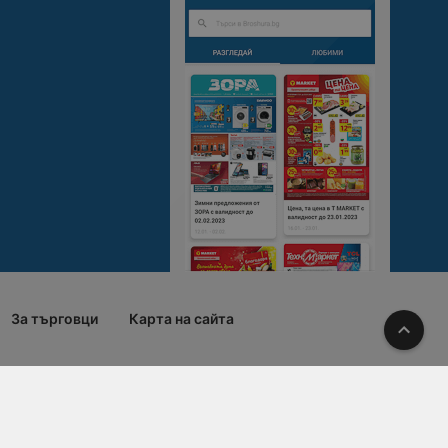
За търговци
Карта на сайта
Наго