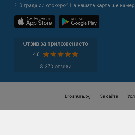
В града си отскоро? На нашата карта ще намер
Отзив за приложението
4,6
8 370 отзиви
Broshura.bg
За сайта
Усл