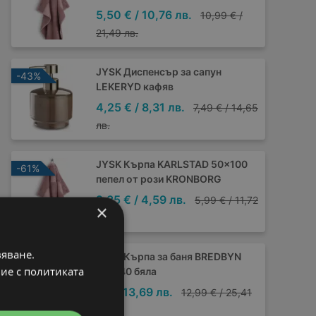
5,50 € / 10,76 лв.
10,99 € /
21,49 лв.
JYSK Диспенсър за сапун
-43%
LEKERYD кафяв
4,25 € / 8,31 лв.
7,49 € / 14,65
лв.
JYSK Кърпа KARLSTAD 50x100
-61%
пепел от рози KRONBORG
2,35 € / 4,59 лв.
5,99 € / 11,72
×
лв.
вяване.
JYSK Кърпа за баня BREDBYN
-46%
вие с политиката
70x140 бяла
7 € / 13,69 лв.
12,99 € / 25,41
лв.