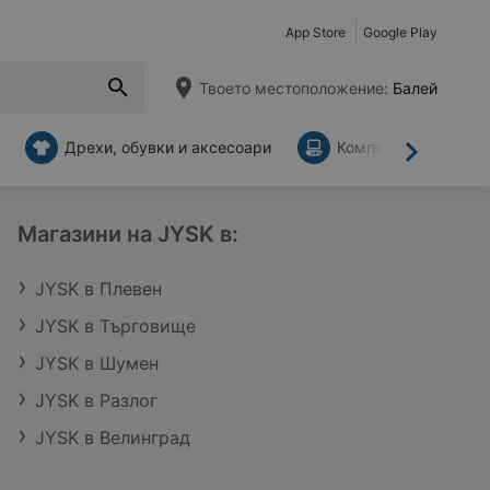
App Store
Google Play
Твоето местоположение:
Балей
Дрехи, обувки и аксесоари
Компютри и аксесо
Напред
Магазини на JYSK в:
JYSK в Плевен
JYSK в Търговище
JYSK в Шумен
JYSK в Разлог
JYSK в Велинград