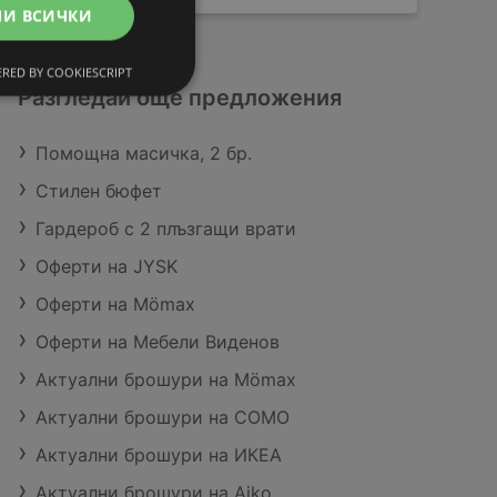
МИ ВСИЧКИ
RED BY COOKIESCRIPT
Разгледай още предложения
Помощна масичка, 2 бр.
Стилен бюфет
Гардероб с 2 плъзгащи врати
Оферти на JYSK
Оферти на Mömax
Оферти на Мебели Виденов
Актуални брошури на Mömax
Актуални брошури на COMO
Актуални брошури на ИКЕА
Актуални брошури на Aiko