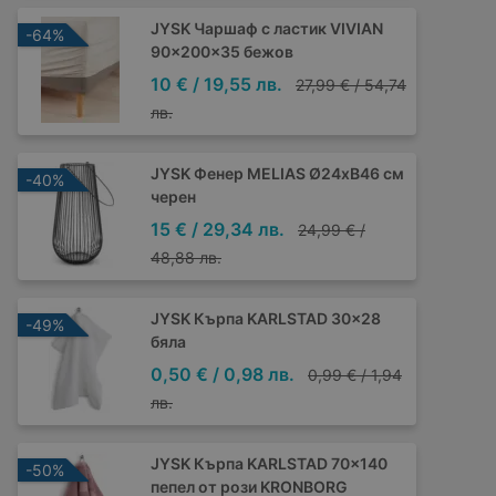
JYSK Чаршаф с ластик VIVIAN
-64%
90x200x35 бежов
10 € / 19,55 лв.
27,99 € / 54,74
лв.
JYSK Фенер MELIAS Ø24xВ46 см
-40%
черен
15 € / 29,34 лв.
24,99 € /
48,88 лв.
JYSK Кърпа KARLSTAD 30x28
-49%
бяла
0,50 € / 0,98 лв.
0,99 € / 1,94
лв.
JYSK Кърпа KARLSTAD 70x140
-50%
пепел от рози KRONBORG