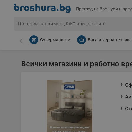
Преглед на брошури и пре
Супермаркети
Бяла и черна техника
Назад
Всички магазини и работно вр
Оф
Ак
От