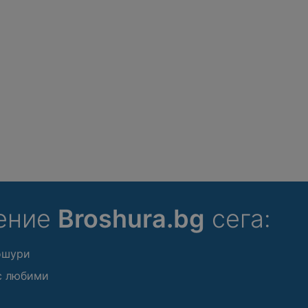
ение
Broshura.bg
сега:
ошури
с любими