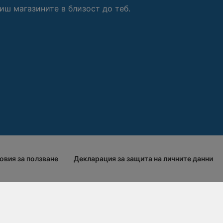
иш магазините в близост до теб.
овия за ползване
Декларация за защита на личните данни