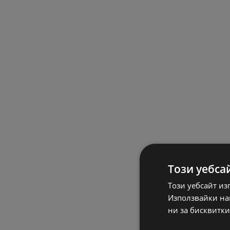
Този уебса
Този уебсайт из
Използвайки наш
ни за бисквитки