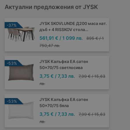
Актуални предложения от JYSK
JYSK SKOVLUNDE Д200 маса нат.
-37%
дъб + 4 RISSKOV стола
светлосиви
561,91 € / 1 099 лв.
895 € / 1
750,47 лв.
JYSK Калъфка EA сатен
-53%
50x70/75 светлосива
3,75 € / 7,33 лв.
7,99 € / 15,63
лв.
JYSK Калъфка EA сатен
-53%
50x70/75 бяла
3,75 € / 7,33 лв.
7,99 € / 15,63
лв.