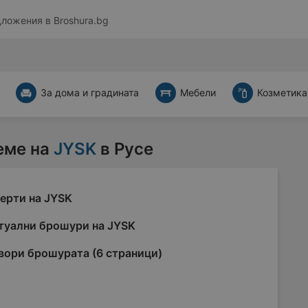
дложения в
Broshura.bg
За дома и градината
Мебели
Козметика
еме на
JYSK
в Русе
ерти на JYSK
туални брошури на JYSK
вори брошурата (6 страници)