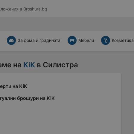
дложения в
Broshura.bg
За дома и градината
Мебели
Козметика
еме на
KiK
в Силистра
ерти на KiK
туални брошури на KiK