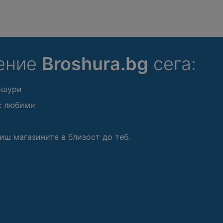
ение
Broshura.bg
сега:
ошури
с любими
иш магазините в близост до теб.