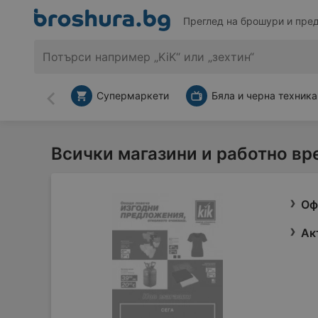
Преглед на брошури и пре
Супермаркети
Бяла и черна техника
Назад
Всички магазини и работно вр
Оф
Ак