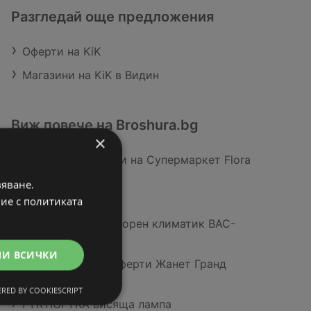
Разгледай още предложения
Оферти на KiK
Магазини на KiK в Видин
Виж повече на Broshura.bg
×
Актуални брошури на Супермаркет Flora
Силистра
вяване.
Kühne Дресинг
вие с политиката
Bravissimo Инверторен климатик BAC-
120CA
МИ ВСИЧКИ
Покажи всички оферти Жанет Гранд
Маркет Силистра
RED BY COOKIESCRIPT
FYRTIOFYRA висяща лампа