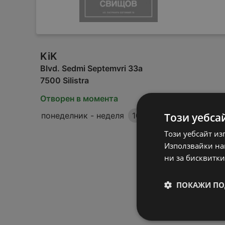
KiK
Blvd. Sedmi Septemvri 33a
7500 Silistra
Отворен в момента
Този уебса
понеделник - неделя
10:00
-
20:00
Този уебсайт из
Използвайки наш
ни за бисквитки
ПОКАЖИ ПО