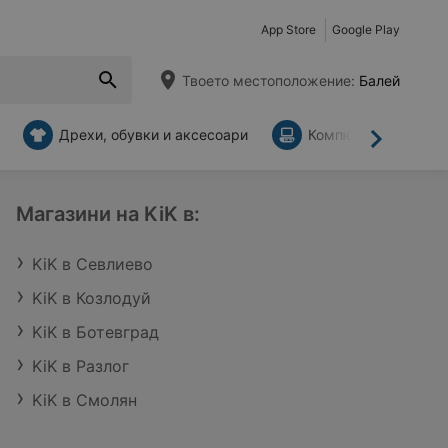
App Store
Google Play
Твоето местоположение:
Балей
Дрехи, обувки и аксесоари
Компютри и аксесо
Напред
Магазини на KiK в:
KiK в Севлиево
KiK в Козлодуй
KiK в Ботевград
KiK в Разлог
KiK в Смолян