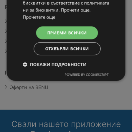
бисквитки в съответствие с политиката
Разгледай още предложения
ни за бисквитки. Прочети още.
Прочетете още
Оферти на Лили Дрогерие
Оферти на BENU
ПРИЕМИ ВСИЧКИ
Актуални брошури на BENU
ОТХВЪРЛИ ВСИЧКИ
Магазини на Лили Дрогерие в Видин
ПОКАЖИ ПОДРОБНОСТИ
Подобни търговци
POWERED BY COOKIESCRIPT
Оферти на BENU
Свали нашето приложение