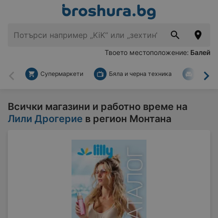
Твоето местоположение:
Балей
Супермаркети
Бяла и черна техника
За дом
Назад
На
Всички магазини и работно време на
Лили Дрогерие
в регион Монтана