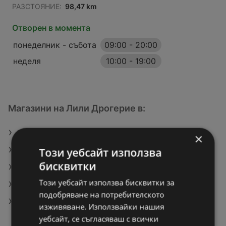
РАЗСТОЯНИЕ:
98,47 km
Отворен в момента
понеделник - събота
09:00
-
20:00
неделя
10:00
-
19:00
Магазини на Лили Дрогерие в:
Лили Дрогерие в Плевен
×
Този уебсайт използва
Лили Дрогерие в Перник
бисквитки
Лили Дрогерие в Пещера
Този уебсайт използва бисквитки за
Лили Дрогерие в Първомай
подобряване на потребителското
Лили Дрогерие в Смолян
изживяване. Използвайки нашия
уебсайт, се съгласяваш с всички