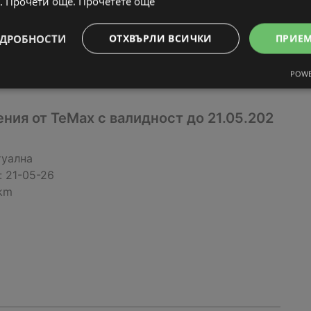
. Прочети още.
Прочетете още
ДРОБНОСТИ
ОТХВЪРЛИ ВСИЧКИ
ПРИЕ
POWE
ия от TeMax с валидност до 21.05.202
туална
:
21-05-26
 km