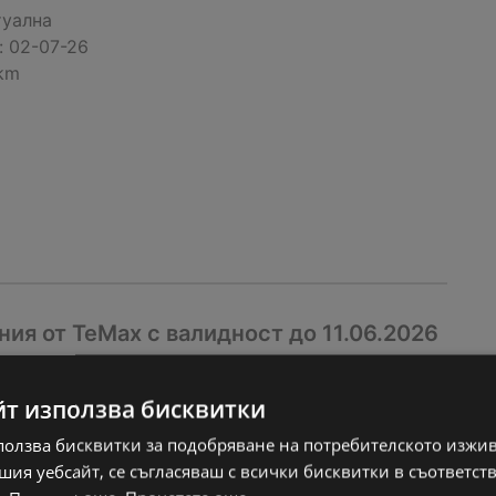
туална
:
02-07-26
 km
я от TeMax с валидност до 11.06.2026
туална
:
11-06-26
йт използва бисквитки
 km
ползва бисквитки за подобряване на потребителското изжи
ия уебсайт, се съгласяваш с всички бисквитки в съответст