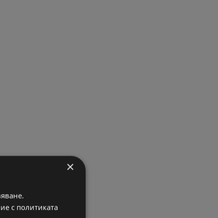
×
вяване.
вие с политиката