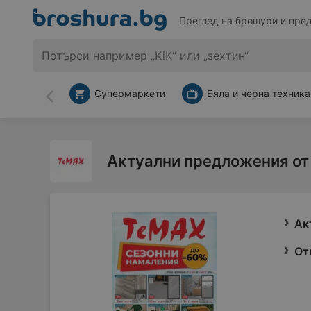
Преглед на брошури и пре
Супермаркети
Бяла и черна техника
Назад
Актуални предложения от
Ак
От