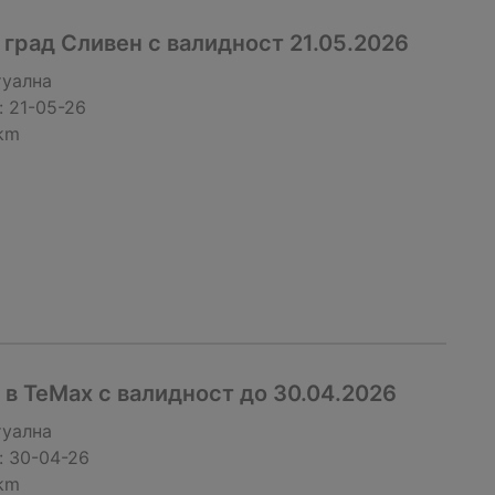
град Сливен с валидност 21.05.2026
туална
:
21-05-26
 km
в TeMax с валидност до 30.04.2026
туална
:
30-04-26
 km