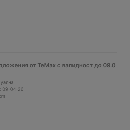
ложения от TeMax с валидност до 09.0
туална
:
09-04-26
 km