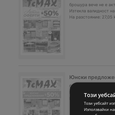
брошура
вече не е ак
Изтекла валидност на
На разстояние:
27,05
Юнски предложени
брошура
вече не е ак
Изтекла валидност на
Този уебса
На разстояние:
27,05
Този уебсайт из
Използвайки наш