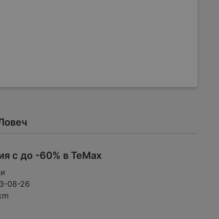
Ловеч
я с до -60% в ТеМах
ци
3-08-26
 km