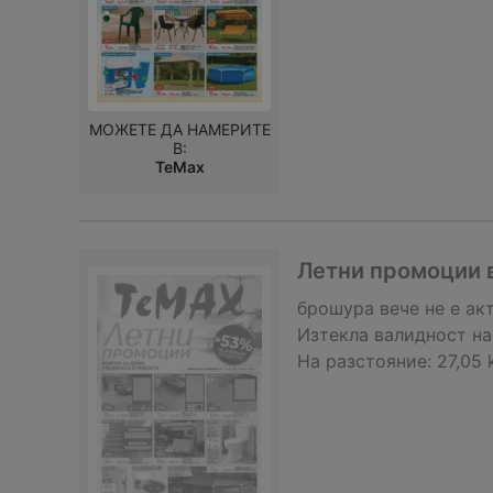
МОЖЕТЕ ДА НАМЕРИТЕ
В:
TeMax
Летни промоции в
брошура
вече не е ак
Изтекла валидност на
На разстояние:
27,05