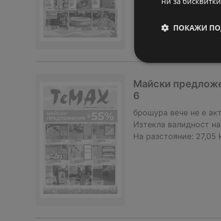
ни за бисквитки
ПОКАЖИ ПО
Майски предложен
6
брошура
вече не е ак
Изтекла валидност на
На разстояние:
27,05