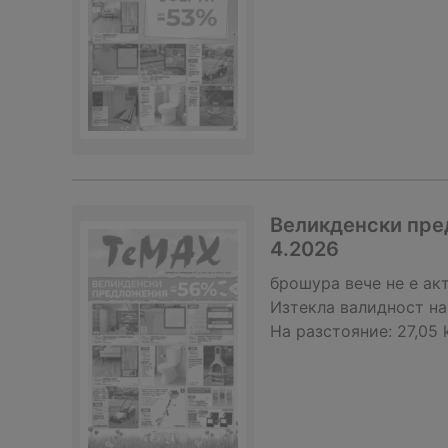
Великденски пред
4.2026
брошура
вече не е ак
Изтекла валидност на
На разстояние:
27,05