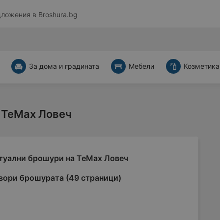
дложения в
Broshura.bg
За дома и градината
Мебели
Козметика
 TeMax Ловеч
туални брошури на TeMax Ловеч
вори брошурата (49 страници)