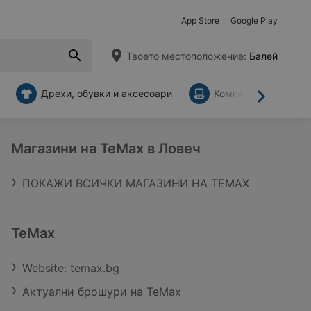
App Store
Google Play
Твоето местоположение:
Балей
Дрехи, обувки и аксесоари
Компютри и аксесо
Напред
Магазини на TeMax в Ловеч
ПОКАЖИ ВСИЧКИ МАГАЗИНИ НА TEMAX
TeMax
Website: temax.bg
Актуални брошури на TeMax