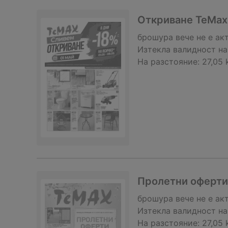
Откриване TeMax 
брошура
вече не е ак
Изтекла валидност на
На разстояние:
27,05
Пролетни оферти 
брошура
вече не е ак
Изтекла валидност на
На разстояние:
27,05