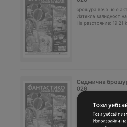
брошура
вече не е ак
Изтекла валидност на
На разстояние:
19,21 
Седмична брошура
026
брошура
вече не е ак
Този уебса
Изтекла валидност на
На разстояние:
19,21 
Този уебсайт из
Използвайки наш