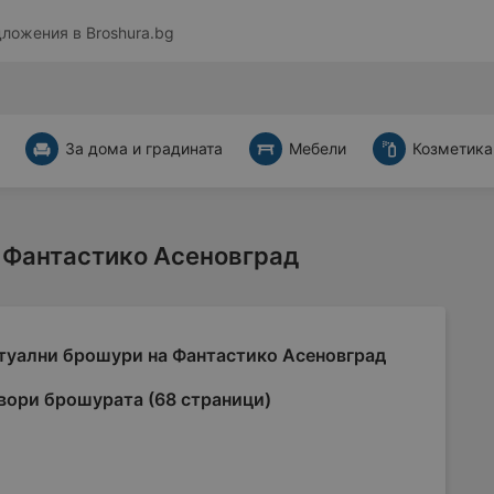
дложения в
Broshura.bg
За дома и градината
Мебели
Козметика
 Фантастико Асеновград
туални брошури на Фантастико Асеновград
вори брошурата (68 страници)