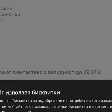
туална
:
29-07-26
km
 от Фантастико с валидност до 29.07.2
туална
йт използва бисквитки
:
29-07-26
km
ползва бисквитки за подобряване на потребителското изжи
ия уебсайт, се съгласяваш с всички бисквитки в съответст