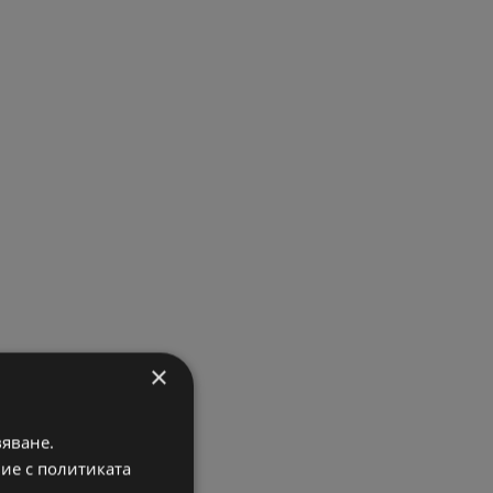
×
вяване.
вие с политиката