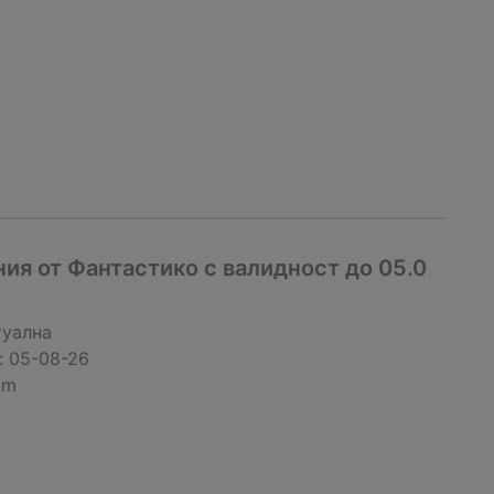
ия от Фантастико с валидност до 05.0
туална
:
05-08-26
km