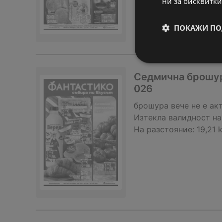
ни за бисквитки
ПОКАЖИ ПО
Седмична брошура
026
брошура
вече не е ак
Изтекла валидност на
На разстояние:
19,21 