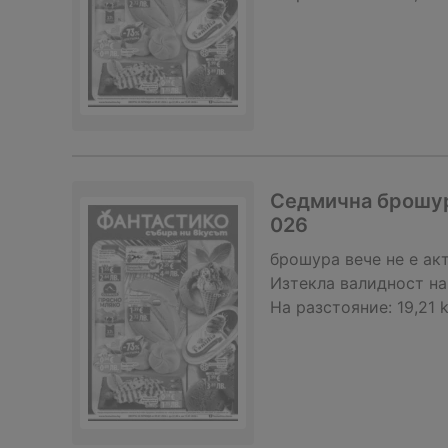
Седмична брошура
026
брошура
вече не е ак
Изтекла валидност на
На разстояние:
19,21 