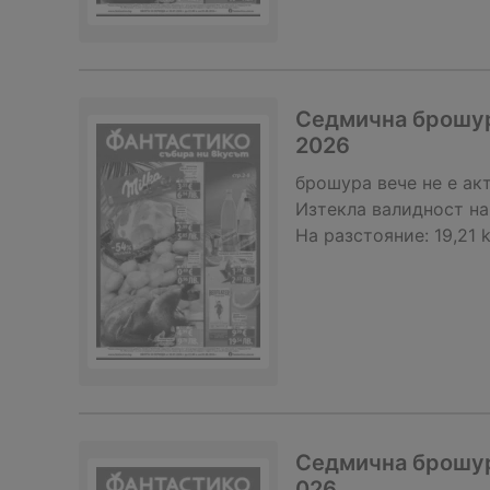
Седмична брошура
2026
брошура
вече не е ак
Изтекла валидност на
На разстояние:
19,21 
Седмична брошура
026