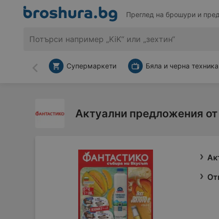
Преглед на брошури и пре
Супермаркети
Бяла и черна техника
Назад
Актуални предложения от
Ак
От