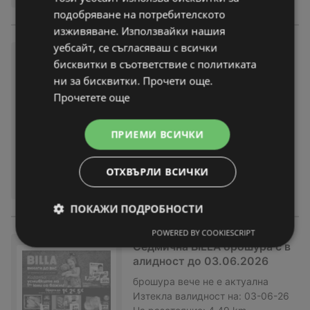
подобряване на потребителското
изживяване. Използвайки нашия
уебсайт, се съгласяваш с всички
Седмична BILLA брошура с в
бисквитки в съответствие с политиката
алидност до 10.06.2026
ни за бисквитки. Прочети още.
брошура
вече не е актуална
Прочетете още
Изтекла валидност на:
10-06-26
На разстояние:
4,49 km
ПРИЕМИ ВСИЧКИ
ОТХВЪРЛИ ВСИЧКИ
ПОКАЖИ ПОДРОБНОСТИ
POWERED BY COOKIESCRIPT
Седмична BILLA брошура с в
алидност до 03.06.2026
брошура
вече не е актуална
Изтекла валидност на:
03-06-26