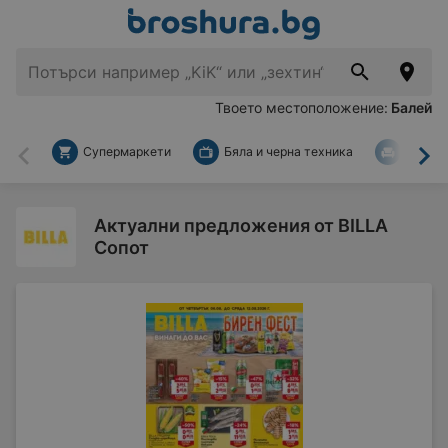
Твоето местоположение:
Балей
Супермаркети
Бяла и черна техника
За дом
Назад
На
Актуални предложения от BILLA
Сопот