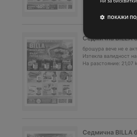
ни за бисквитки
ПОКАЖИ ПО
Седмична BILLA б
брошура
вече не е ак
Изтекла валидност на
На разстояние:
21,07 
Седмична BILLA б