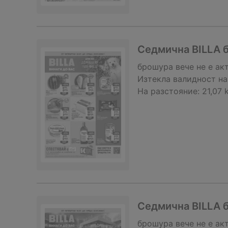
Седмична BILLA б
брошура
вече не е ак
Изтекла валидност на
На разстояние:
21,07 
Седмична BILLA б
брошура
вече не е ак