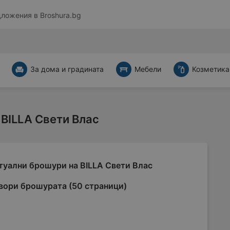
дложения в
Broshura.bg
За дома и градината
Мебели
Козметика
BILLA Свети Влас
туални брошури на BILLA Свети Влас
вори брошурата (50 страници)