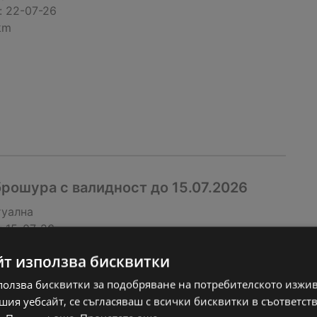
:
22-07-26
km
рошура с валидност до 15.07.2026
туална
:
15-07-26
km
йт използва бисквитки
ползва бисквитки за подобряване на потребителското изжи
ия уебсайт, се съгласяваш с всички бисквитки в съответст