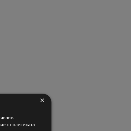
×
вяване.
вие с политиката