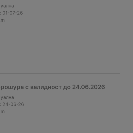
туална
:
01-07-26
km
рошура с валидност до 24.06.2026
туална
:
24-06-26
km