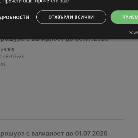
. Прочети още.
Прочетете още
ДРОБНОСТИ
ОТХВЪРЛИ ВСИЧКИ
ПРИЕ
POWE
рошура с валидност до 08.07.2026
туална
:
08-07-26
km
рошура с валидност до 01.07.2026