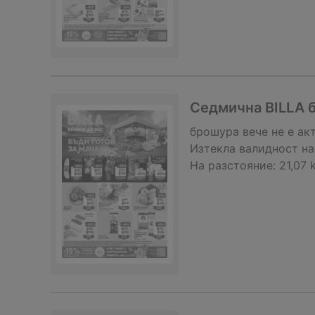
Седмична BILLA б
брошура
вече не е ак
Изтекла валидност на
На разстояние:
21,07 