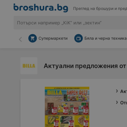
Преглед на брошури и пре
Супермаркети
Бяла и черна техника
Назад
Актуални предложения от 
Ак
От