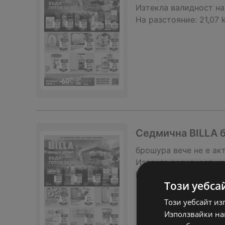
Изтекла валидност на
На разстояние:
21,07 
Седмична BILLA б
брошура
вече не е ак
Изтекла валидност на
На разстояние:
21,07 
Този уебса
Този уебсайт из
Използвайки наш