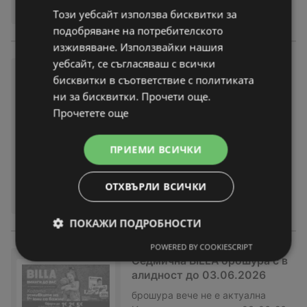
Този уебсайт използва бисквитки за
подобряване на потребителското
изживяване. Използвайки нашия
уебсайт, се съгласяваш с всички
Седмична BILLA брошура с в
бисквитки в съответствие с политиката
алидност до 10.06.2026
ни за бисквитки. Прочети още.
брошура
вече не е актуална
Прочетете още
Изтекла валидност на:
10-06-26
На разстояние:
27,21 km
ПРИЕМИ ВСИЧКИ
ОТХВЪРЛИ ВСИЧКИ
ПОКАЖИ ПОДРОБНОСТИ
POWERED BY COOKIESCRIPT
Седмична BILLA брошура с в
алидност до 03.06.2026
брошура
вече не е актуална