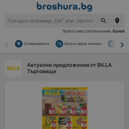
Твоето местоположение:
Балей
Супермаркети
Бяла и черна техника
За дом
Назад
На
Актуални предложения от BILLA
Търговище