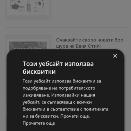
Очаквайте скоро новата бро
шура на Баня Стил!
×
брошура
вече не е актуална
Изтекла валидност на:
09-01-26
Този уебсайт използва
На разстояние:
29,52 km
бисквитки
Този уебсайт използва бисквитки за
подобряване на потребителското
изживяване. Използвайки нашия
уебсайт, се съгласяваш с всички
бисквитки в съответствие с политиката
ни за бисквитки. Прочети още.
Коледна брошура от Баня Ст
Прочетете още
ил с валидност до 05.01.202