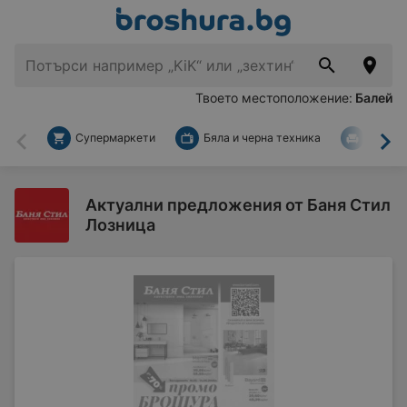
Твоето местоположение:
Балей
Супермаркети
Бяла и черна техника
За дом
Назад
На
Актуални предложения от Баня Стил
Лозница