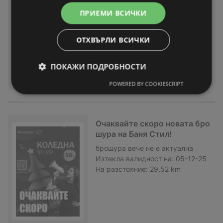
5
ПРИЕМИ ВСИЧКИ
брошура
вече не е актуална
Изтекла валидност на:
05-01-26
ОТХВЪРЛИ ВСИЧКИ
На разстояние:
29,52 km
ПОКАЖИ ПОДРОБНОСТИ
POWERED BY COOKIESCRIPT
Очаквайте скоро новата бро
шура на Баня Стил!
брошура
вече не е актуална
Изтекла валидност на:
05-12-25
На разстояние:
29,52 km