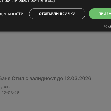
. Прочети още.
Прочетете още
новата брошура от Баня Стил
туална
ДРОБНОСТИ
ОТХВЪРЛИ ВСИЧКИ
ПРИЕ
:
13-03-26
POWE
аня Стил с валидност до 12.03.2026
туална
:
12-03-26