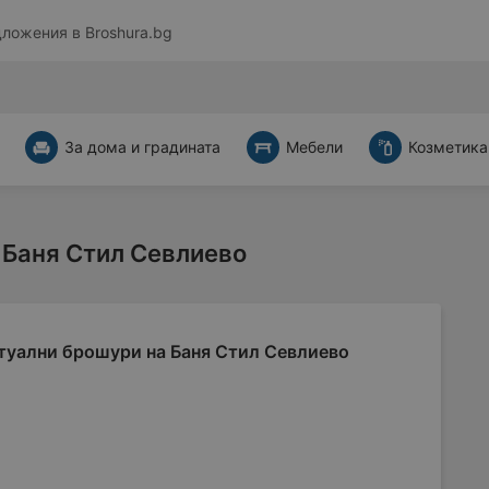
дложения в
Broshura.bg
За дома и градината
Мебели
Козметика
 Баня Стил Севлиево
туални брошури на Баня Стил Севлиево