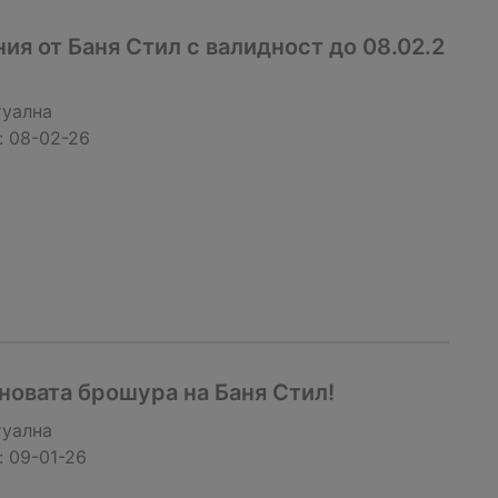
я от Баня Стил с валидност до 08.02.2
туална
:
08-02-26
новата брошура на Баня Стил!
туална
:
09-01-26