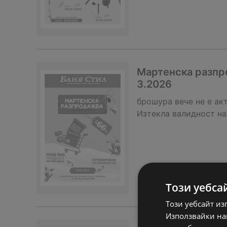
Мартенска разпро
3.2026
брошура
вече не е ак
Изтекла валидност на
Този уебса
Този уебсайт из
Използвайки наш