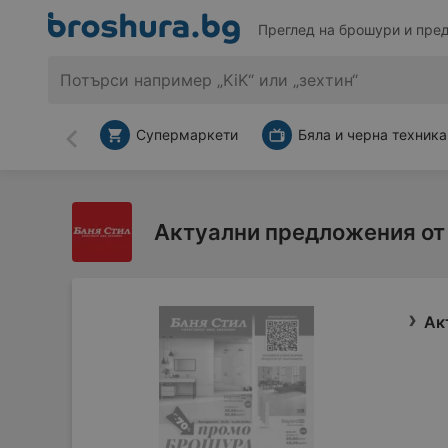
Преглед на брошури и пре
Супермаркети
Бяла и черна техника
Назад
Актуални предложения от
Ак