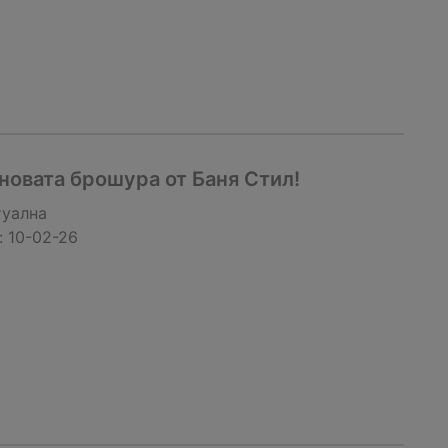
новата брошура от Баня Стил!
туална
:
10-02-26