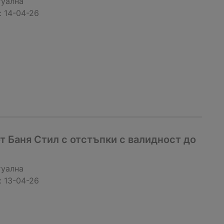
туална
:
14-04-26
 Баня Стил с отстъпки с валидност до
туална
:
13-04-26