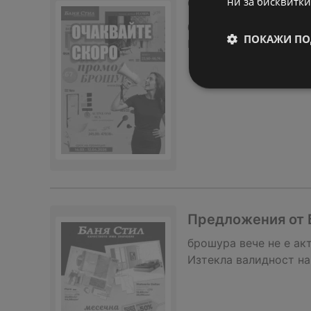
ни за бисквитки
Очаквайте скоро 
брошура
вече не е ак
ПОКАЖИ ПО
Изтекла валидност на
Предложения от Б
брошура
вече не е ак
Изтекла валидност на