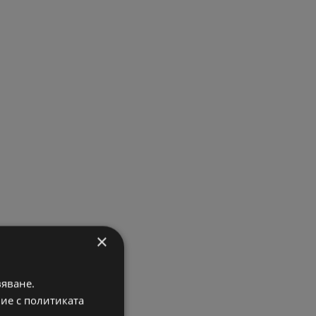
×
вяване.
вие с политиката