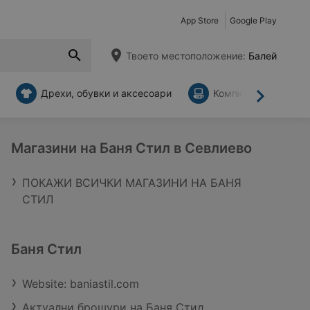
App Store
Google Play
Твоето местоположение:
Балей
Дрехи, обувки и аксесоари
Компютри и аксесо
Напред
Магазини на Баня Стил в Севлиево
ПОКАЖИ ВСИЧКИ МАГАЗИНИ НА БАНЯ
СТИЛ
Баня Стил
Website: baniastil.com
Актуални брошури на Баня Стил